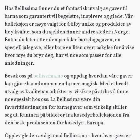
Hos Bellissima finner du et fantastisk utvalg av gaver til
barna som garantert vil begeistre, inspirere og glede. Vår
kolleksjon er nøye valgt for å tilby unike og produkter av
høy kvalitet som du sjelden finner andre steder i Norge.
Enten du leter etter den perfekte bursdagsgaven, en
spesiell julegave, eller bare en liten overraskelse for å vise
hvor mye du bryr deg, har vi noe som passer for alle
anledninger.
Besøk oss på
bellissima.no
og oppdag hvordan våre gaver
kan gjøre barndommen enda mer magisk. Med et bredt
utvalg av kvalitetsprodukter er vi sikre på at du vil finne
noe spesielt hos oss. La Bellissima være din
favorittdestinasjon for barnegaver som virkelig skiller
seg ut. Kaninen på bildet er fra kosedyrkolleksjonen fra
den beste produsenten for kosedyr i Europa.
Opplev gleden av å gi med Bellissima – hvor hver gave er