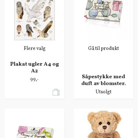
Flere valg
Gå til produkt
Plakat ugler A4 og
A2
Såpestykke med
99,-
duft av blomster.
Utsolgt