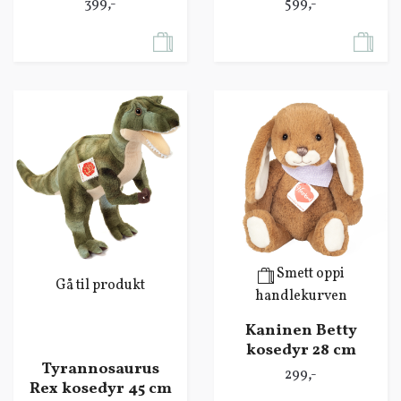
399,-
599,-
Smett oppi
Gå til produkt
handlekurven
Kaninen Betty
kosedyr 28 cm
Tyrannosaurus
299,-
Rex kosedyr 45 cm