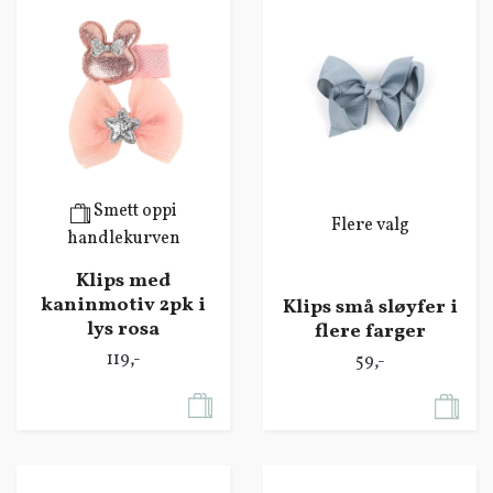
Smett oppi
Flere valg
handlekurven
Klips med
kaninmotiv 2pk i
Klips små sløyfer i
lys rosa
flere farger
119,-
59,-