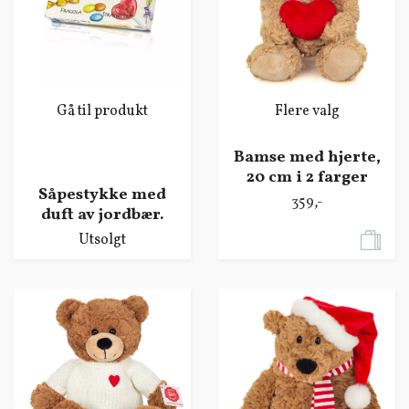
Gå til produkt
Flere valg
Bamse med hjerte,
20 cm i 2 farger
Såpestykke med
359,-
duft av jordbær.
Utsolgt