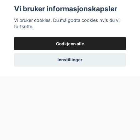
Utsolgt
Utsolgt
Vi bruker informasjonskapsler
Vi bruker cookies. Du må godta cookies hvis du vil
fortsette.
Godkjenn alle
Innstillinger
Flere valg
Klubber,
gammeldags
20,-