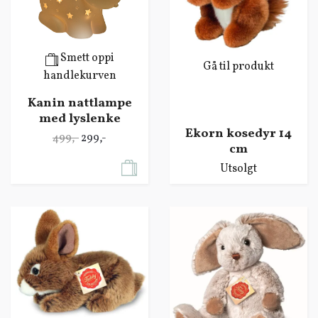
Smett oppi
Gå til produkt
handlekurven
Kanin nattlampe
med lyslenke
Ekorn kosedyr 14
499,-
299,-
cm
Utsolgt