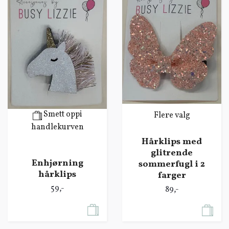
Smett oppi
Flere valg
handlekurven
Hårklips med
glitrende
Enhjørning
sommerfugl i 2
hårklips
farger
59,-
89,-