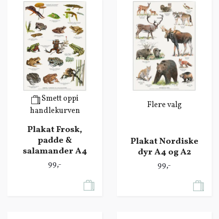
Smett oppi
Flere valg
handlekurven
Plakat Frosk,
padde &
Plakat Nordiske
salamander A4
dyr A4 og A2
99,-
99,-