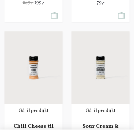
249,-
199,-
79,-
Gå til produkt
Gå til produkt
Chili Cheese til
Sour Cream &
popcorn
Chives til popcorn