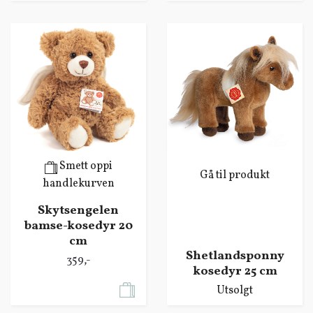
Smett oppi
Gå til produkt
handlekurven
Skytsengelen
bamse-kosedyr 20
cm
Shetlandsponny
359,-
kosedyr 25 cm
Utsolgt