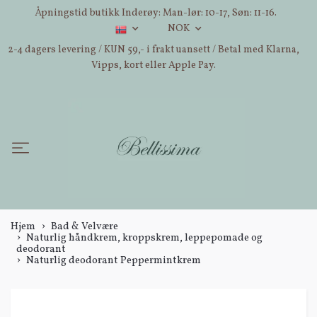
Åpningstid butikk Inderøy: Man-lør: 10-17, Søn: 11-16.
NOK
2-4 dagers levering / KUN 59,- i frakt uansett / Betal med Klarna,
Vipps, kort eller Apple Pay.
Hjem
Bad & Velvære
Naturlig håndkrem, kroppskrem, leppepomade og
deodorant
Naturlig deodorant Peppermintkrem