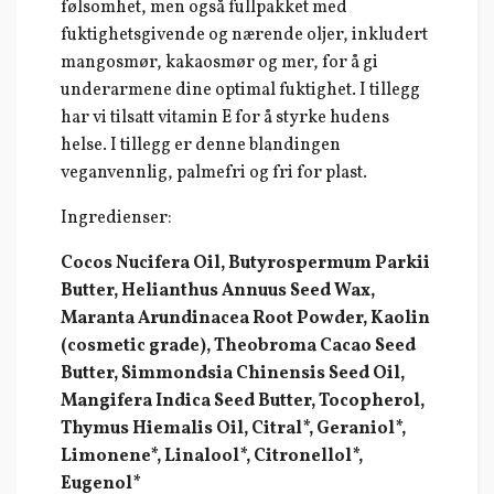
følsomhet, men også fullpakket med
fuktighetsgivende og nærende oljer, inkludert
mangosmør, kakaosmør og mer, for å gi
underarmene dine optimal fuktighet. I tillegg
har vi tilsatt vitamin E for å styrke hudens
helse. I tillegg er denne blandingen
veganvennlig, palmefri og fri for plast.
Ingredienser:
Cocos Nucifera Oil, Butyrospermum Parkii
Butter, Helianthus Annuus Seed Wax,
Maranta Arundinacea Root Powder, Kaolin
(cosmetic grade), Theobroma Cacao Seed
Butter, Simmondsia Chinensis Seed Oil,
Mangifera Indica Seed Butter, Tocopherol,
Thymus Hiemalis Oil, Citral*, Geraniol*,
Limonene*, Linalool*, Citronellol*,
Eugenol*