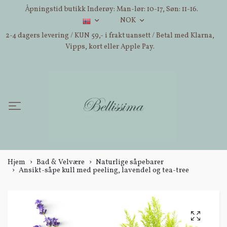
Åpningstid butikk Inderøy: Man-lør: 10-17, Søn: 11-16.
NOK
2-4 dagers levering / KUN 59,- i frakt uansett / Betal med Klarna,
Vipps, kort eller Apple Pay.
Hjem
Bad & Velvære
Naturlige såpebarer
Ansikt-såpe kull med peeling, lavendel og tea-tree