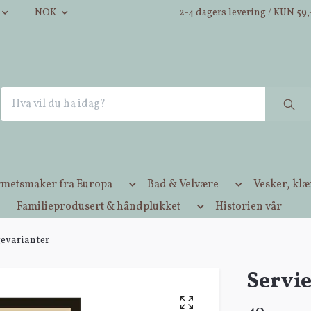
NOK
2-4 dagers levering / KUN 59,-
metsmaker fra Europa
Bad & Velvære
Vesker, kl
Familieprodusert & håndplukket
Historien vår
gevarianter
Servie