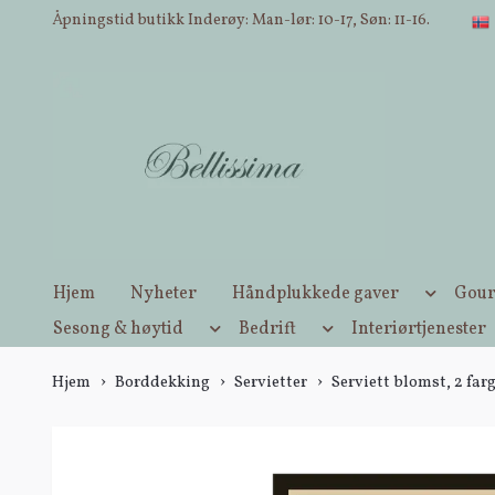
Åpningstid butikk Inderøy: Man-lør: 10-17, Søn: 11-16.
Hjem
Nyheter
Håndplukkede gaver
Gour
Sesong & høytid
Bedrift
Interiørtjenester
Hjem
Borddekking
Servietter
Serviett blomst, 2 far