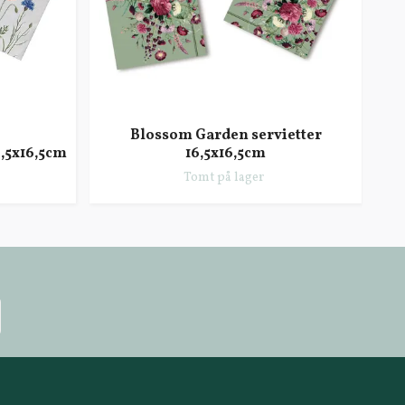
Blossom Garden servietter
6,5x16,5cm
16,5x16,5cm
Ko
Tomt på lager