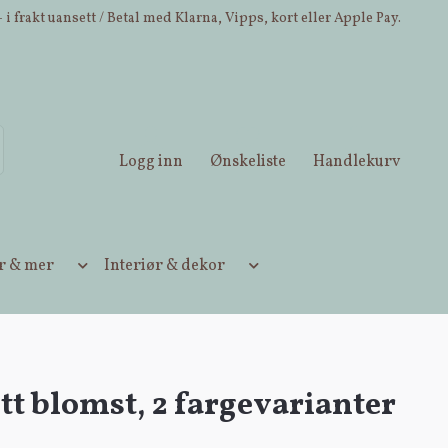
 i frakt uansett / Betal med Klarna, Vipps, kort eller Apple Pay.
Logg inn
Ønskeliste
Handlekurv
ær & mer
Interiør & dekor
tt blomst, 2 fargevarianter