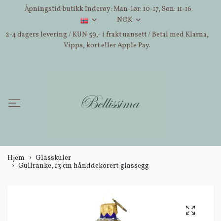
Åpningstid butikk Inderøy: Man-lør: 10-17, Søn: 11-16.
NOK
2-4 dagers levering / KUN 59,- i frakt uansett / Betal med Klarna,
Vipps, kort eller Apple Pay.
Hjem
Glasskuler
Gullranke, 13 cm hånddekorert glassegg