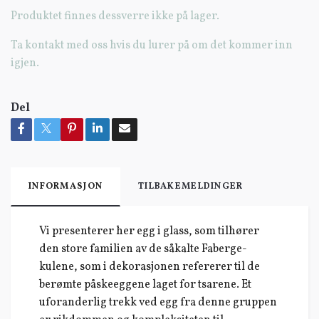
Produktet finnes dessverre ikke på lager.
Ta kontakt med oss hvis du lurer på om det kommer inn
igjen.
Del
INFORMASJON
TILBAKEMELDINGER
Vi presenterer her egg i glass, som tilhører
den store familien av de såkalte Faberge-
kulene, som i dekorasjonen refererer til de
berømte påskeeggene laget for tsarene. Et
uforanderlig trekk ved egg fra denne gruppen