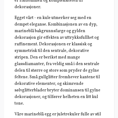
er rikdommen og kompleksiteten til
dekorasjoner.
Egget vårt - en kule utmerker seg med en
dempet eleganse. Kombinasjonen av en dyp,
marineblå bakgrunnsfarge og gylden
dekorasjon gir effekten av uttrykksfullhet og
raffinement. Dekorasjonen er klassisk og
symmetrisk til den sentrale, dekorative
stripen. Den er beriket med mange
glassdiamanter, fra veldig små i den sentrale
delen til større og store som pryder de gylne
feltene. Små gullglitter fremhever kantene til
dekorative elementer, og skimrende
sølvglitterblader bryter dominansen til gylne
dekorasjoner, og tilfører helheten en litt kul
tone.
Våre marineblå egg er juletrekuler fulle av stil