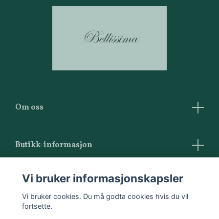
Om oss
Butikk-informasjon
Vilkår og betingelser
Vi bruker informasjonskapsler
Kontakt oss
Vi bruker cookies. Du må godta cookies hvis du vil
fortsette.