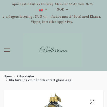
Åpningstid butikk Inderøy: Man-lør: 10-17, Søn: 11-16.
NOK
2-4 dagers levering / KUN 59,- i frakt uansett / Betal med Klarna,
Vipps, kort eller Apple Pay.
Hjem
Glasskuler
Blå føyel, 13 cm hånddekorert glass-egg