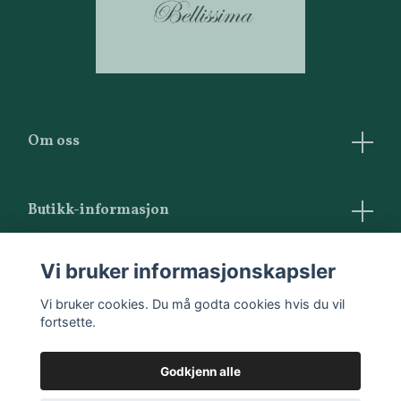
Om oss
Butikk-informasjon
Vilkår og betingelser
Vi bruker informasjonskapsler
Kontakt oss
Vi bruker cookies. Du må godta cookies hvis du vil
fortsette.
Godkjenn alle