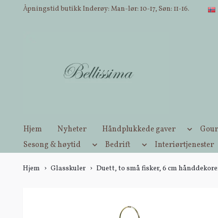
Åpningstid butikk Inderøy: Man-lør: 10-17, Søn: 11-16.
Hjem
Nyheter
Håndplukkede gaver
Gour
Sesong & høytid
Bedrift
Interiørtjenester
Hjem
Glasskuler
Duett, to små fisker, 6 cm hånddekore