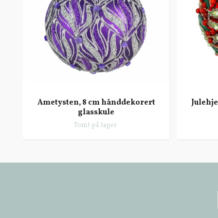
Ametysten, 8 cm hånddekorert
Julehj
glasskule
Tomt på lager