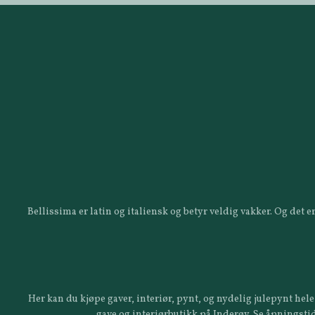
Bellissima er latin og italiensk og betyr veldig vakker. Og det
Her kan du kjøpe gaver, interiør, pynt, og nydelig julepynt hele 
gave og interiørbutikk på Inderøy. Se åpningstid