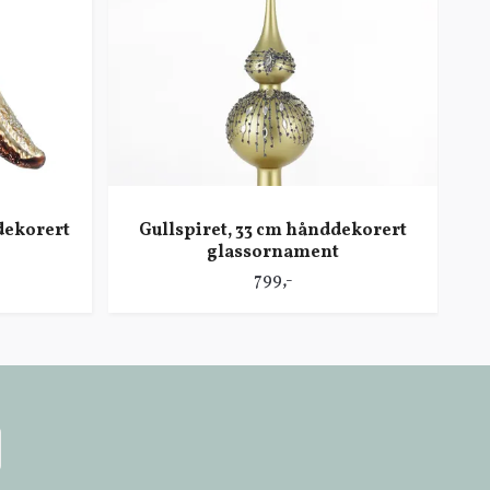
dekorert
Gullspiret, 33 cm hånddekorert
glassornament
799,-