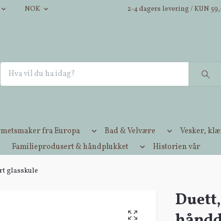
NOK
2-4 dagers levering / KUN 59,-
metsmaker fra Europa
Bad & Velvære
Vesker, kl
Familieprodusert & håndplukket
Historien vår
rt glasskule
Duett,
håndd