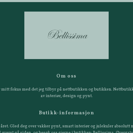
Om oss
 er mitt fokus med det jeg tilbyr på nettbutikken og butikken. Nettbut
av interiør, design og pynt.
Butikk-informasjon
året. Gled deg over vakker pynt, smart interiør og julekuler absolutt n
 øverst på siden, og besøk oss gjerne i butikken: Bellissima, Øvergat