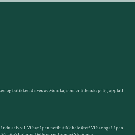
ikken og butikken drives av Monika, som er lidenskapelig opptatt
år du selv vil. Vi har åpen nettbutikk hele året! Vi har også åpen
a 29, 7670 Inderøy. Dette er sentrum på Straumen.