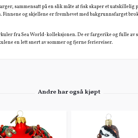
arger, sammensatt på en slik måte at fisk skaper et uatskillel
rkis. Finnene og skjellene er fremhevet med bakgrunnsfarget bro
gurkuler fra Sea World-kolleksjonen. De er fargerike og fulle av
kulene en lett snert av sommer og fjerne feriereiser.