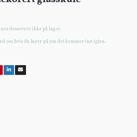
nes dessverre ikke på lager.
ed oss hvis du lurer på om det kommer inn igjen.