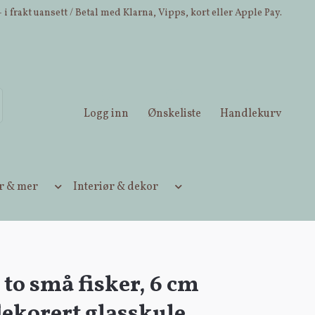
 i frakt uansett / Betal med Klarna, Vipps, kort eller Apple Pay.
Logg inn
Ønskeliste
Handlekurv
ær & mer
Interiør & dekor
 to små fisker, 6 cm
ekorert glasskule