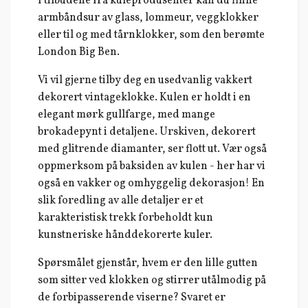
I tilbudene fra kuleprodusenter kan du finne
armbåndsur av glass, lommeur, veggklokker
eller til og med tårnklokker, som den berømte
London Big Ben.
Vi vil gjerne tilby deg en usedvanlig vakkert
dekorert vintageklokke. Kulen er holdt i en
elegant mørk gullfarge, med mange
brokadepynt i detaljene. Urskiven, dekorert
med glitrende diamanter, ser flott ut. Vær også
oppmerksom på baksiden av kulen - her har vi
også en vakker og omhyggelig dekorasjon! En
slik foredling av alle detaljer er et
karakteristisk trekk forbeholdt kun
kunstneriske hånddekorerte kuler.
Spørsmålet gjenstår, hvem er den lille gutten
som sitter ved klokken og stirrer utålmodig på
de forbipasserende viserne? Svaret er