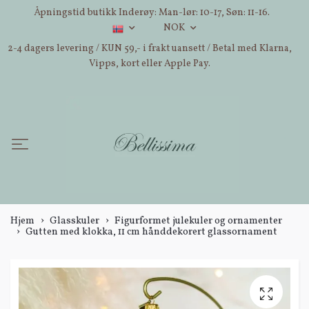
Åpningstid butikk Inderøy: Man-lør: 10-17, Søn: 11-16.
NOK
2-4 dagers levering / KUN 59,- i frakt uansett / Betal med Klarna,
Vipps, kort eller Apple Pay.
Hjem
Glasskuler
Figurformet julekuler og ornamenter
Gutten med klokka, 11 cm hånddekorert glassornament