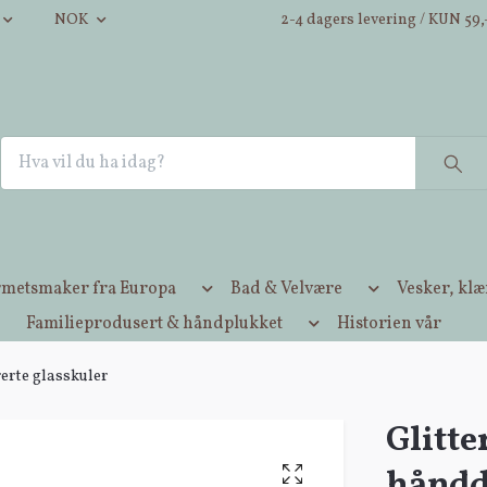
NOK
2-4 dagers levering / KUN 59,-
metsmaker fra Europa
Bad & Velvære
Vesker, kl
Familieprodusert & håndplukket
Historien vår
erte glasskuler
Glitte
håndd