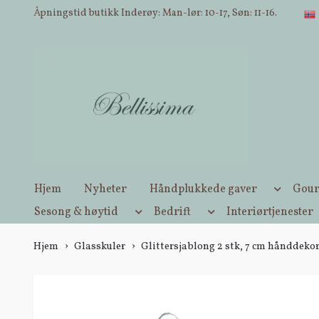
Åpningstid butikk Inderøy: Man-lør: 10-17, Søn: 11-16.
Hjem
Nyheter
Håndplukkede gaver
Gour
Sesong & høytid
Bedrift
Interiørtjenester
Hjem
Glasskuler
Glittersjablong 2 stk, 7 cm hånddekor