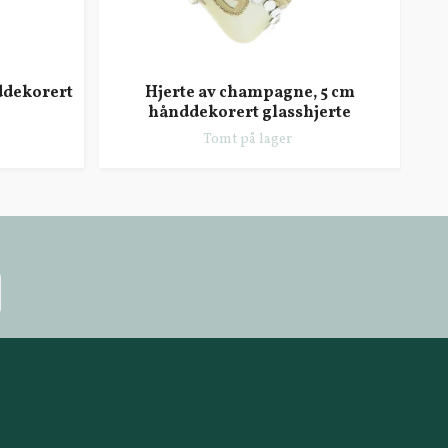
ddekorert
Hjerte av champagne, 5 cm
A
hånddekorert glasshjerte
Tomt på lager