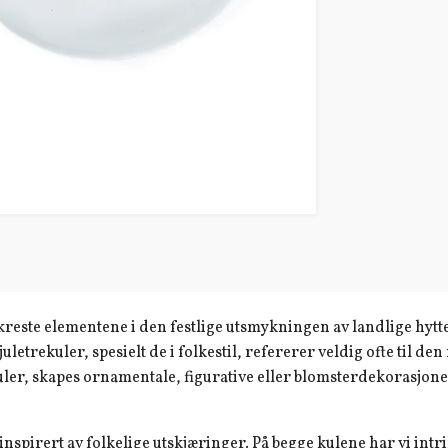
kreste elementene i den festlige utsmykningen av landlige hytte
letrekuler, spesielt de i folkestil, refererer veldig ofte til de
kuler, skapes ornamentale, figurative eller blomsterdekorasjon
nspirert av folkelige utskjæringer. På begge kulene har vi intrika