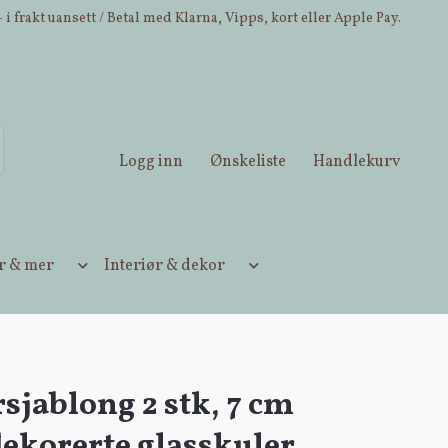
 i frakt uansett / Betal med Klarna, Vipps, kort eller Apple Pay.
Logg inn
Ønskeliste
Handlekurv
ær & mer
Interiør & dekor
rsjablong 2 stk, 7 cm
ekorerte glasskuler