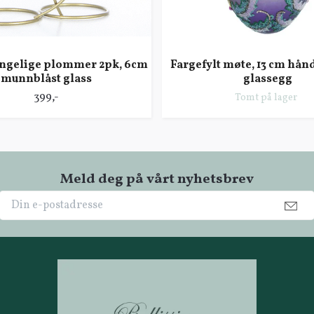
ngelige plommer 2pk, 6cm
Fargefylt møte, 13 cm hån
munnblåst glass
glassegg
399,-
Tomt på lager
Meld deg på vårt nyhetsbrev