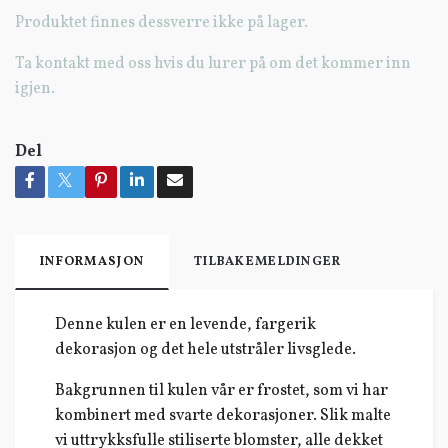
Produktet finnes dessverre ikke på lager.
Ta kontakt med oss hvis du lurer på om det kommer inn
igjen.
Del
INFORMASJON
TILBAKEMELDINGER
Denne kulen er en levende, fargerik
dekorasjon og det hele utstråler livsglede.
Bakgrunnen til kulen vår er frostet, som vi har
kombinert med svarte dekorasjoner. Slik malte
vi uttrykksfulle stiliserte blomster, alle dekket