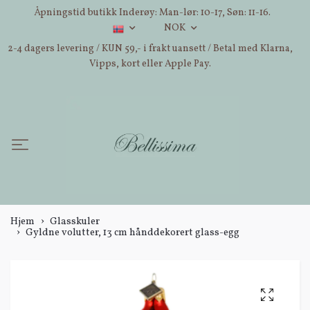
Åpningstid butikk Inderøy: Man-lør: 10-17, Søn: 11-16.
NOK
2-4 dagers levering / KUN 59,- i frakt uansett / Betal med Klarna,
Vipps, kort eller Apple Pay.
Hjem
Glasskuler
Gyldne volutter, 13 cm hånddekorert glass-egg