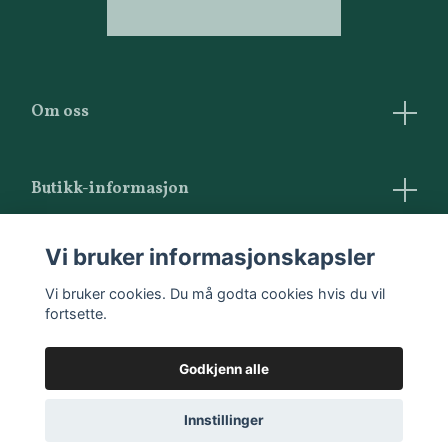
Om oss
Butikk-informasjon
Vilkår og betingelser
Vi bruker informasjonskapsler
Kontakt oss
Vi bruker cookies. Du må godta cookies hvis du vil
fortsette.
Godkjenn alle
Innstillinger