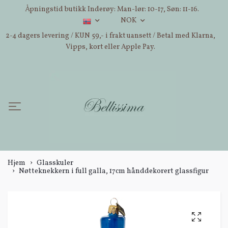
Åpningstid butikk Inderøy: Man-lør: 10-17, Søn: 11-16.
NOK
2-4 dagers levering / KUN 59,- i frakt uansett / Betal med Klarna,
Vipps, kort eller Apple Pay.
Hjem
Glasskuler
Nøtteknekkern i full galla, 17cm hånddekorert glassfigur