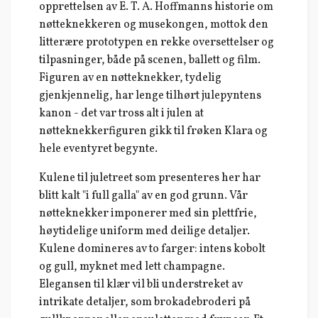
opprettelsen av E. T. A. Hoffmanns historie om
nøtteknekkeren og musekongen, mottok den
litterære prototypen en rekke oversettelser og
tilpasninger, både på scenen, ballett og film.
Figuren av en nøtteknekker, tydelig
gjenkjennelig, har lenge tilhørt julepyntens
kanon - det var tross alt i julen at
nøtteknekkerfiguren gikk til frøken Klara og
hele eventyret begynte.
Kulene til juletreet som presenteres her har
blitt kalt "i full galla" av en god grunn. Vår
nøtteknekker imponerer med sin plettfrie,
høytidelige uniform med deilige detaljer.
Kulene domineres av to farger: intens kobolt
og gull, myknet med lett champagne.
Elegansen til klær vil bli understreket av
intrikate detaljer, som brokadebroderi på