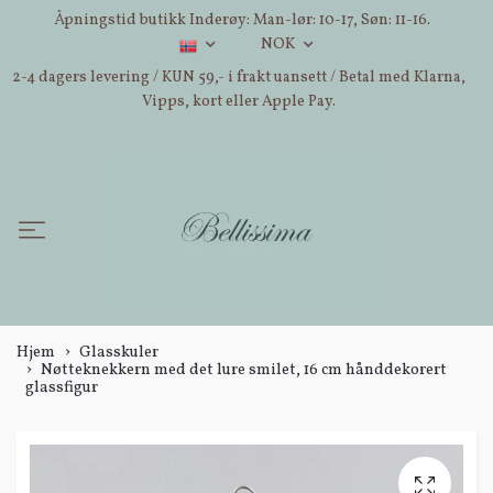
Åpningstid butikk Inderøy: Man-lør: 10-17, Søn: 11-16.
NOK
2-4 dagers levering / KUN 59,- i frakt uansett / Betal med Klarna,
Vipps, kort eller Apple Pay.
Hjem
Glasskuler
Nøtteknekkern med det lure smilet, 16 cm hånddekorert
glassfigur