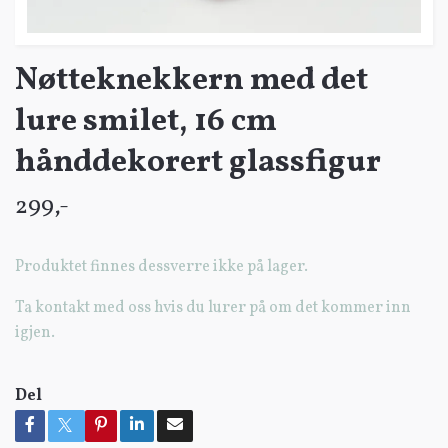
Nøtteknekkern med det
lure smilet, 16 cm
hånddekorert glassfigur
299,-
Produktet finnes dessverre ikke på lager.
Ta kontakt med oss hvis du lurer på om det kommer inn
igjen.
Del