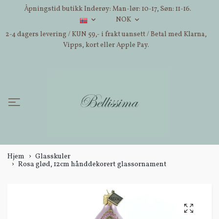
Åpningstid butikk Inderøy: Man-lør: 10-17, Søn: 11-16.
NOK
2-4 dagers levering / KUN 59,- i frakt uansett / Betal med Klarna,
Vipps, kort eller Apple Pay.
Hjem
Glasskuler
Rosa glød, 12cm hånddekorert glassornament