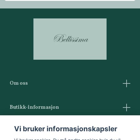
Om oss
Butikk-informasjon
Vilkår og betingelser
Vi bruker informasjonskapsler
Kontakt oss