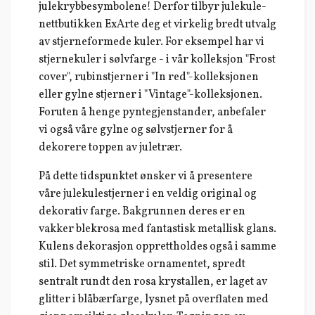
julekrybbesymbolene! Derfor tilbyr julekule-
nettbutikken ExArte deg et virkelig bredt utvalg
av stjerneformede kuler. For eksempel har vi
stjernekuler i sølvfarge - i vår kolleksjon "Frost
cover", rubinstjerner i "In red"-kolleksjonen
eller gylne stjerner i "Vintage"-kolleksjonen.
Foruten å henge pyntegjenstander, anbefaler
vi også våre gylne og sølvstjerner for å
dekorere toppen av juletrær.
På dette tidspunktet ønsker vi å presentere
våre julekulestjerner i en veldig original og
dekorativ farge. Bakgrunnen deres er en
vakker blekrosa med fantastisk metallisk glans.
Kulens dekorasjon opprettholdes også i samme
stil. Det symmetriske ornamentet, spredt
sentralt rundt den rosa krystallen, er laget av
glitter i blåbærfarge, lysnet på overflaten med