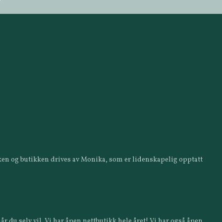
ikken og butikken drives av Monika, som er lidenskapelig opptatt
år du selv vil. Vi har åpen nettbutikk hele året! Vi har også åpen