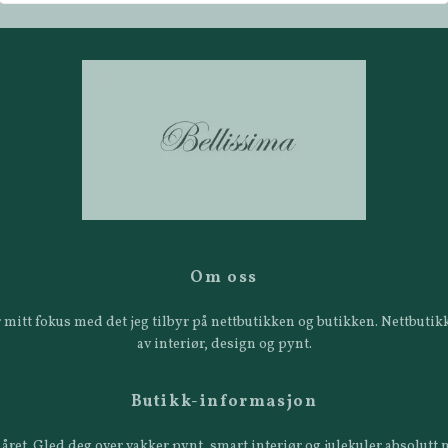
Om oss
 er mitt fokus med det jeg tilbyr på nettbutikken og butikken. Nettbut
av interiør, design og pynt.
Butikk-informasjon
året. Gled deg over vakker pynt, smart interiør og julekuler absolutt n