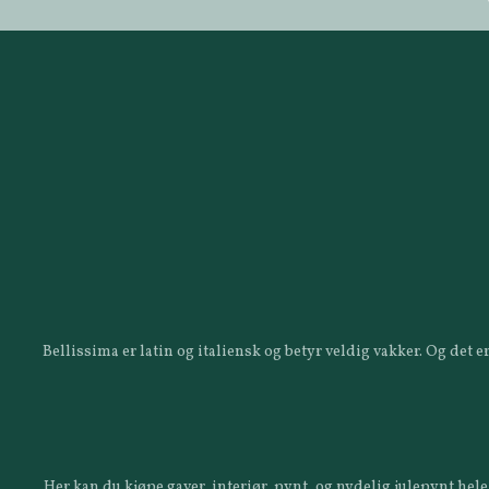
Bellissima er latin og italiensk og betyr veldig vakker. Og det
Her kan du kjøpe gaver, interiør, pynt, og nydelig julepynt hele 