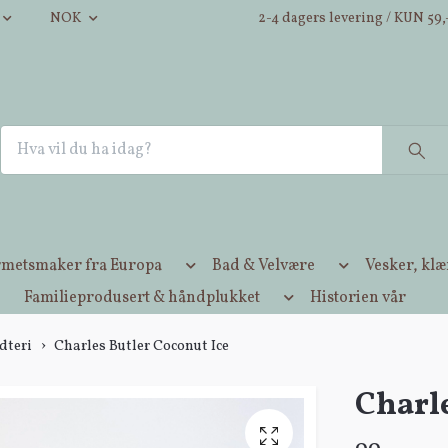
NOK
2-4 dagers levering / KUN 59,-
metsmaker fra Europa
Bad & Velvære
Vesker, kl
Familieprodusert & håndplukket
Historien vår
dteri
Charles Butler Coconut Ice
Charle