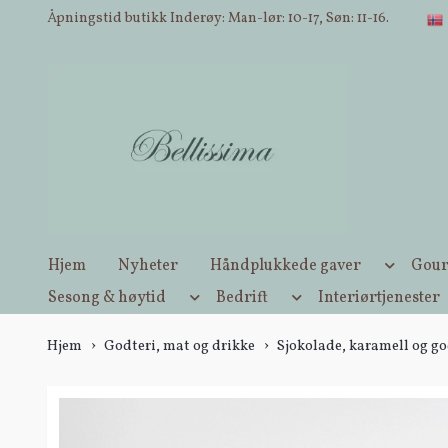
Åpningstid butikk Inderøy: Man-lør: 10-17, Søn: 11-16.
Hjem
Nyheter
Håndplukkede gaver
Gour
Sesong & høytid
Bedrift
Interiørtjenester
Hjem
Godteri, mat og drikke
Sjokolade, karamell og go