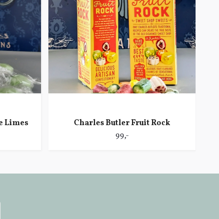
e Limes
Charles Butler Fruit Rock
C
99,-