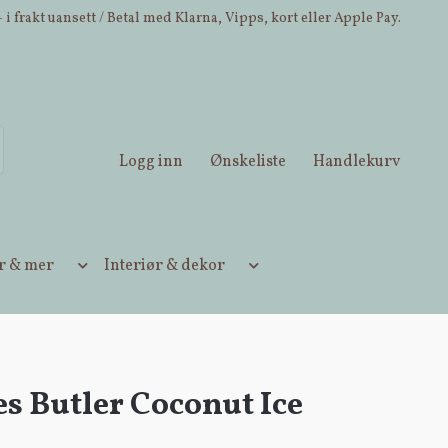
 i frakt uansett / Betal med Klarna, Vipps, kort eller Apple Pay.
Logg inn
Ønskeliste
Handlekurv
ær & mer
Interiør & dekor
s Butler Coconut Ice