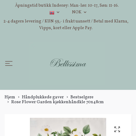
Åpningstid butikk Inderøy: Man-lør: 10-17, Søn: 11-16.
NOK
2-4 dagers levering / KUN 59,- i frakt uansett / Betal med Klarna,
Vipps, kort eller Apple Pay.
Hjem
Håndplukkede gaver
Bestselgere
Rose Flower Garden kjøkkenhåndkle 70x48cm