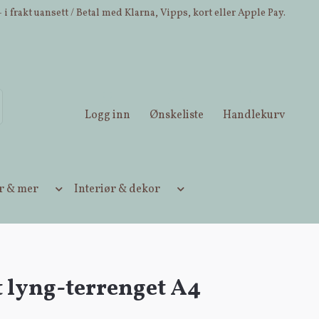
 i frakt uansett / Betal med Klarna, Vipps, kort eller Apple Pay.
Logg inn
Ønskeliste
Handlekurv
ær & mer
Interiør & dekor
t lyng-terrenget A4