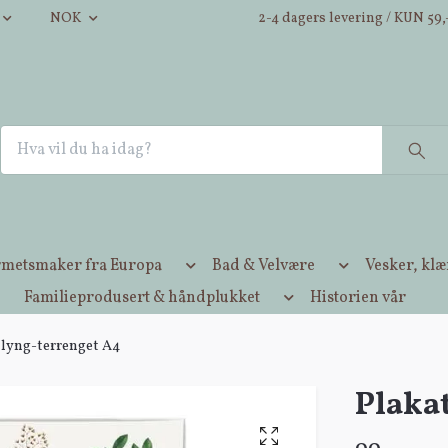
NOK
2-4 dagers levering / KUN 59,-
metsmaker fra Europa
Bad & Velvære
Vesker, kl
Familieprodusert & håndplukket
Historien vår
 lyng-terrenget A4
Plaka