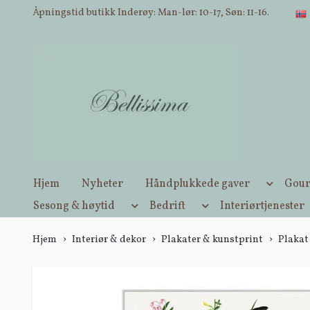
Åpningstid butikk Inderøy: Man-lør: 10-17, Søn: 11-16.
Hjem
Nyheter
Håndplukkede gaver
Gour
Sesong & høytid
Bedrift
Interiørtjenester
Hjem
Interiør & dekor
Plakater & kunstprint
Plakat