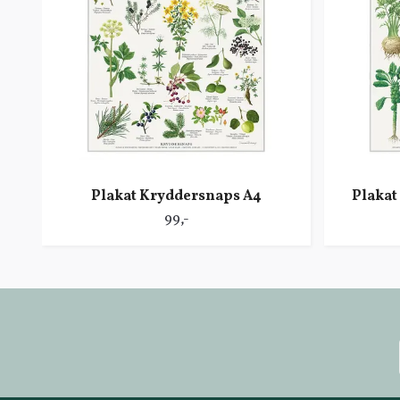
Plakat Kryddersnaps A4
Plakat
99,-