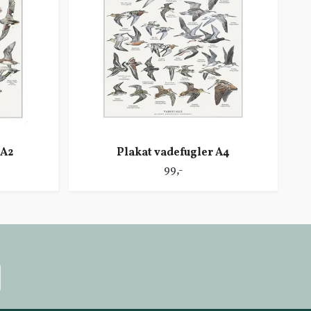
 A2
Plakat vadefugler A4
99,-