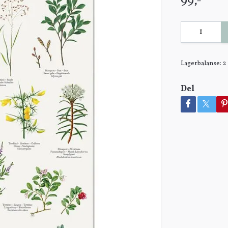
99,-
Lagerbalanse:
2
Del