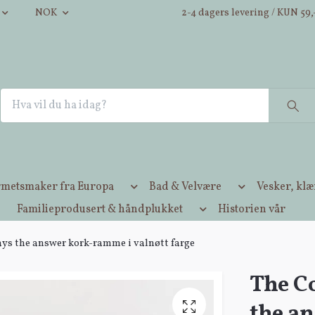
NOK
2-4 dagers levering / KUN 59,-
metsmaker fra Europa
Bad & Velvære
Vesker, kl
Familieprodusert & håndplukket
Historien vår
ays the answer kork-ramme i valnøtt farge
The Co
the a