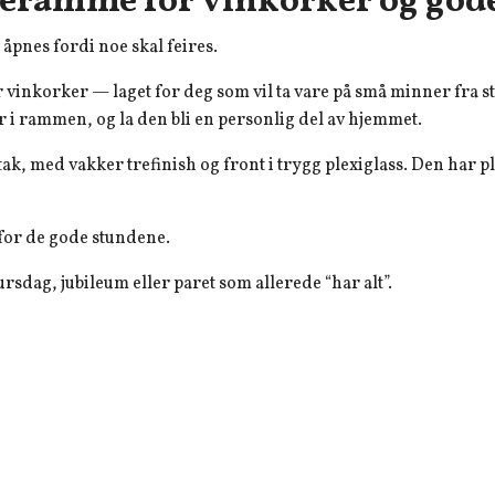
reramme for vinkorker og god
åpnes fordi noe skal feires.
vinkorker — laget for deg som vil ta vare på små minner fra s
er i rammen, og la den bli en personlig del av hjemmet.
ak, med vakker trefinish og front i trygg plexiglass. Den har pl
 for de gode stundene.
bursdag, jubileum eller paret som allerede “har alt”.