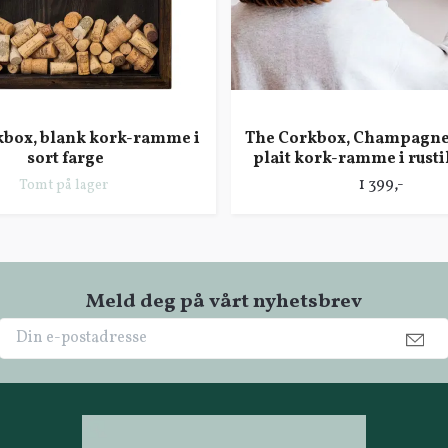
kbox, blank kork-ramme i
The Corkbox, Champagne 
sort farge
plait kork-ramme i rusti
1 399,-
Tomt på lager
Meld deg på vårt nyhetsbrev