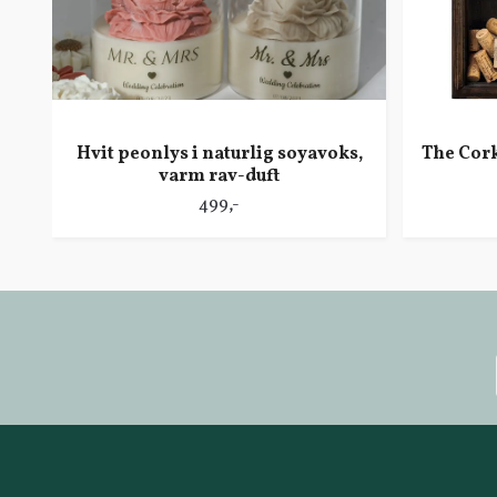
Hvit peonlys i naturlig soyavoks,
The Cor
varm rav-duft
499,-