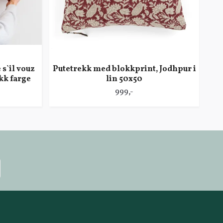
s`il vouz
Putetrekk med blokkprint, Jodhpur i
kk farge
lin 50x50
999,-