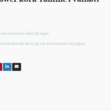
nes dessverre ikke på lager.
ed oss hvis du lurer på om det kommer inn igjen.