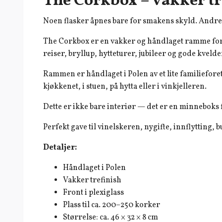
The Corkbox – vakker t
Noen flasker åpnes bare for smakens skyld. Andre 
The Corkbox er en vakker og håndlaget ramme for 
reiser, bryllup, hytteturer, jubileer og gode kveld
Rammen er håndlaget i Polen av et lite familieforet
kjøkkenet, i stuen, på hytta eller i vinkjelleren.
Dette er ikke bare interiør — det er en minneboks
Perfekt gave til vinelskeren, nygifte, innflytting, 
Detaljer:
Håndlaget i Polen
Vakker trefinish
Front i plexiglass
Plass til ca. 200–250 korker
Størrelse: ca. 46 × 32 × 8 cm