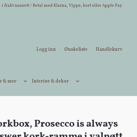
 i frakt uansett / Betal med Klarna, Vipps, kort eller Apple Pay.
Logg inn
Ønskeliste
Handlekurv
ær & mer
Interiør & dekor
rkbox, Prosecco is always
nswer kork-ramme i valnøtt