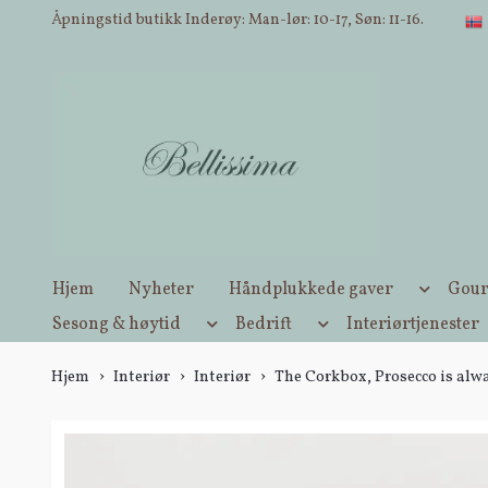
Åpningstid butikk Inderøy: Man-lør: 10-17, Søn: 11-16.
Hjem
Nyheter
Håndplukkede gaver
Gour
Sesong & høytid
Bedrift
Interiørtjenester
Hjem
Interiør
Interiør
The Corkbox, Prosecco is alw