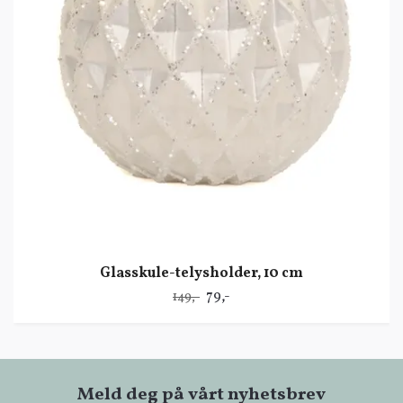
Glasskule-telysholder, 10 cm
79,-
149,-
Meld deg på vårt nyhetsbrev