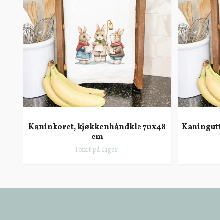
Kaninkoret, kjøkkenhåndkle 70x48
Kaningut
cm
Tomt på lager