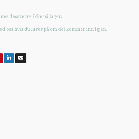
nes dessverre ikke på lager.
ed oss hvis du lurer på om det kommer inn igjen.