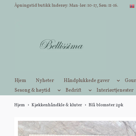
Åpningstid butikk Inderøy: Man-lør: 10-17, Søn: 11-16.
Hjem
Nyheter
Håndplukkede gaver
Gour
Sesong & høytid
Bedrift
Interiørtjenester
Hjem
Kjøkkenhåndkle & kluter
Blå blomster 2pk