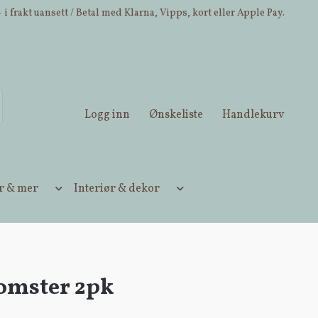
 i frakt uansett / Betal med Klarna, Vipps, kort eller Apple Pay.
Logg inn
Ønskeliste
Handlekurv
ær & mer
Interiør & dekor
lomster 2pk