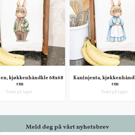
ten, kjøkkenhåndkle 68x68
Kaninjenta, kjøkkenhånd
cm
cm
Tomt på lager
Tomt på lager
Meld deg på vårt nyhetsbrev