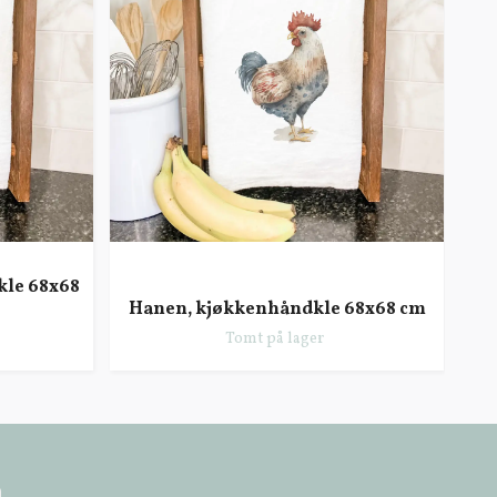
kle 68x68
Kjø
Hanen, kjøkkenhåndkle 68x68 cm
Tomt på lager