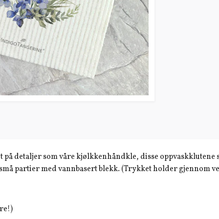
å detaljer som våre kjølkkenhåndkle, disse oppvaskklutene so
 i små partier med vannbasert blekk. (Trykket holder gjennom v
re!)