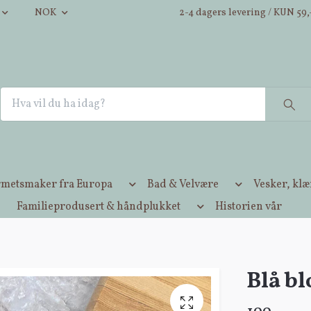
NOK
2-4 dagers levering / KUN 59,-
metsmaker fra Europa
Bad & Velvære
Vesker, kl
Familieprodusert & håndplukket
Historien vår
Blå b