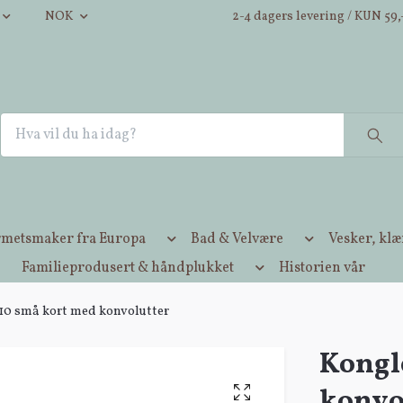
NOK
2-4 dagers levering / KUN 59,-
metsmaker fra Europa
Bad & Velvære
Vesker, kl
Familieprodusert & håndplukket
Historien vår
10 små kort med konvolutter
Kongl
konvo