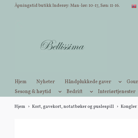
Åpningstid butikk Inderøy: Man-lør: 10-17, Søn: 11-16.
Hjem
Nyheter
Håndplukkede gaver
Gour
Sesong & høytid
Bedrift
Interiørtjenester
Hjem
Kort, gavekort, notatbøker og puslespill
Kongler 