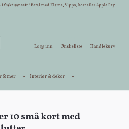
 i frakt uansett / Betal med Klarna, Vipps, kort eller Apple Pay.
Logg inn
Ønskeliste
Handlekurv
ær & mer
Interiør & dekor
er 10 små kort med
lutter