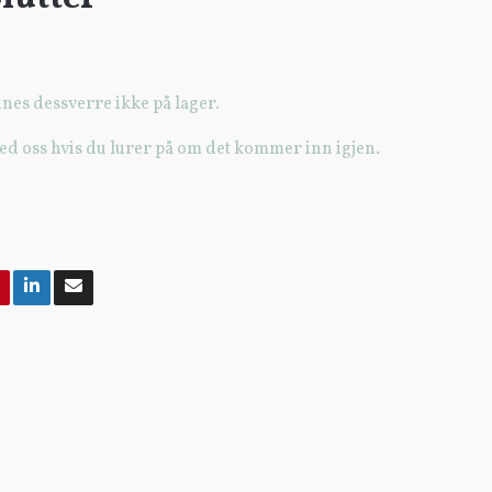
nes dessverre ikke på lager.
ed oss hvis du lurer på om det kommer inn igjen.