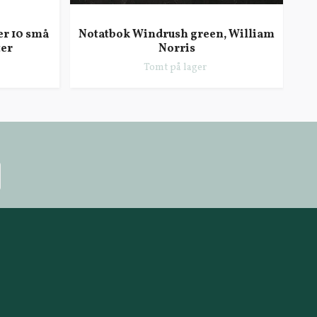
r 10 små
Notatbok Windrush green, William
F
ter
Norris
Tomt på lager