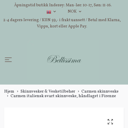
Åpningstid butikk Inderøy: Man-lør: 10-17, Søn: 11-16.
NOK
2-4 dagers levering / KUN 59,- i frakt uansett / Betal med Klarna,
Vipps, kort eller Apple Pay.
Hjem
Skinnvesker & Vesketilbehør
Carmen skinnveske
Carmen italiensk svart skinnveske, håndlaget i Firenze