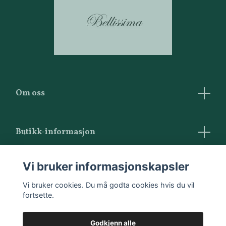
Om oss
Butikk-informasjon
Vilkår og betingelser
Vi bruker informasjonskapsler
Kontakt oss
Vi bruker cookies. Du må godta cookies hvis du vil
fortsette.
Godkjenn alle