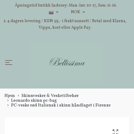
Åpningstid butikk Inderøy: Man-lør: 10-17, Søn: 11-16.
NOK
2-4 dagers levering / KUN 59,- i frakt uansett / Betal med Klarna,
Vipps, kort eller Apple Pay.
Hjem
Skinnvesker & Vesketilbehør
Leonardo skinn pc-bag
PC-veske rød Italiensk i skinn håndlaget i Firenze