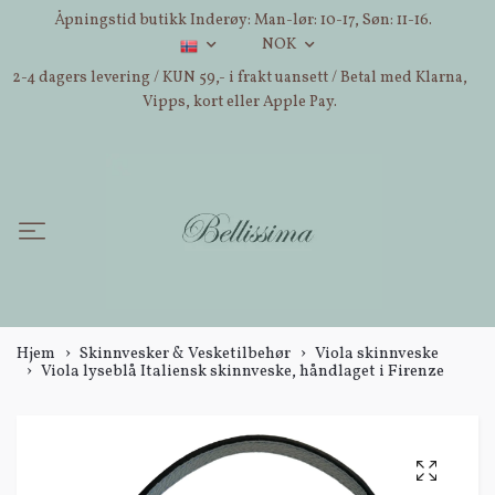
Åpningstid butikk Inderøy: Man-lør: 10-17, Søn: 11-16.
NOK
2-4 dagers levering / KUN 59,- i frakt uansett / Betal med Klarna,
Vipps, kort eller Apple Pay.
Hjem
Skinnvesker & Vesketilbehør
Viola skinnveske
Viola lyseblå Italiensk skinnveske, håndlaget i Firenze