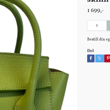
1 699,-
Bestill din 
Del