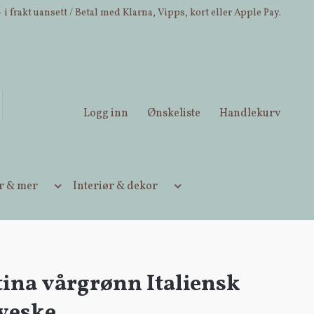
 i frakt uansett / Betal med Klarna, Vipps, kort eller Apple Pay.
Logg inn
Ønskeliste
Handlekurv
ær & mer
Interiør & dekor
tina vårgrønn Italiensk
veske