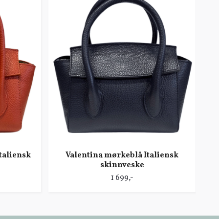
taliensk
Valentina mørkeblå Italiensk
skinnveske
Va
1 699,-