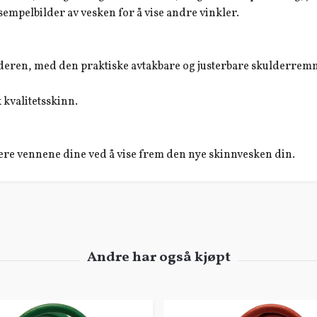
eksempelbilder av vesken for å vise andre vinkler.
lderen, med den praktiske avtakbare og justerbare skulderrem
k kvalitetsskinn.
nere vennene dine ved å vise frem den nye skinnvesken din.