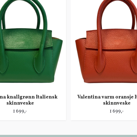
ina knallgrønn Italiensk
Valentina varm oransje I
skinnveske
skinnveske
1 699,-
1 699,-