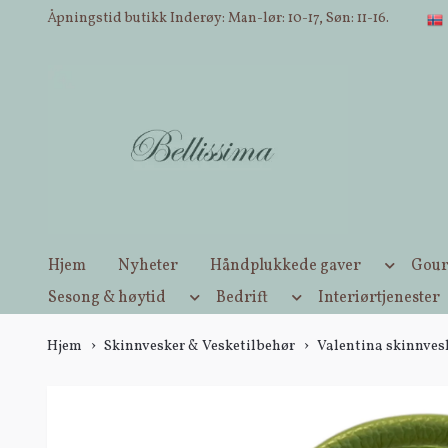
Åpningstid butikk Inderøy: Man-lør: 10-17, Søn: 11-16.
Hjem
Nyheter
Håndplukkede gaver
Gour
Sesong & høytid
Bedrift
Interiørtjenester
Hjem
Skinnvesker & Vesketilbehør
Valentina skinnves