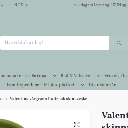
NOK
2-4 dagers levering / KUN 59,-
metsmaker fra Europa
Bad & Velvære
Vesker, kl
Familieprodusert & håndplukket
Historien vår
ke
Valentina vårgrønn Italiensk skinnveske
Valen
skinn