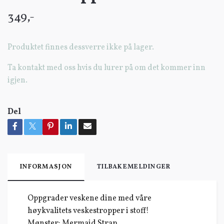
349,-
Produktet finnes dessverre ikke på lager.
Ta kontakt med oss hvis du lurer på om det kommer inn
igjen.
Del
INFORMASJON
TILBAKEMELDINGER
Oppgrader veskene dine med våre
høykvalitets veskestropper i stoff!
Mønster: Mermaid Strap.