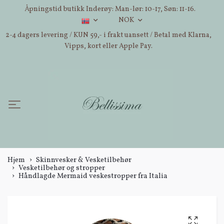
Åpningstid butikk Inderøy: Man-lør: 10-17, Søn: 11-16.
NOK
2-4 dagers levering / KUN 59,- i frakt uansett / Betal med Klarna,
Vipps, kort eller Apple Pay.
Hjem
Skinnvesker & Vesketilbehør
Vesketilbehør og stropper
Håndlagde Mermaid veskestropper fra Italia