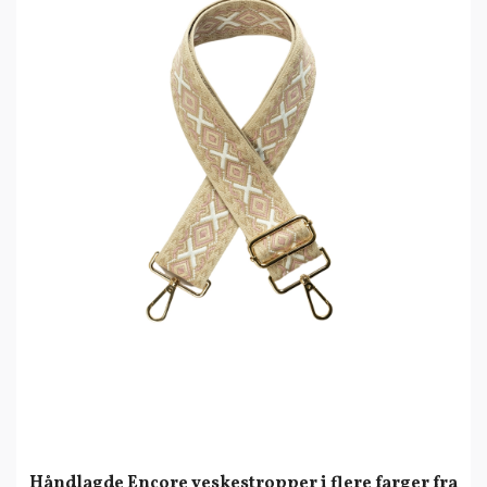
Håndlagde Encore veskestropper i flere farger fra