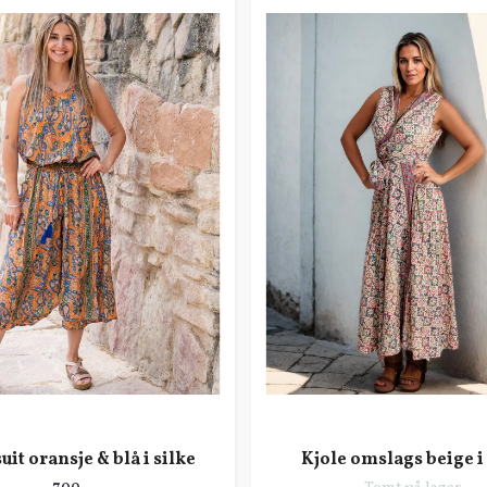
it oransje & blå i silke
Kjole omslags beige i 