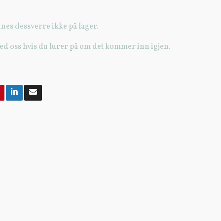
nes dessverre ikke på lager.
ed oss hvis du lurer på om det kommer inn igjen.