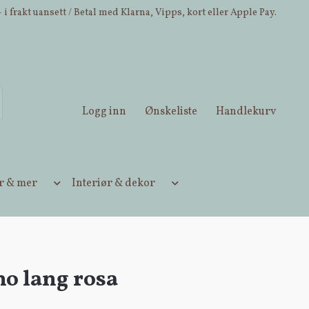
 i frakt uansett / Betal med Klarna, Vipps, kort eller Apple Pay.
Logg inn
Ønskeliste
Handlekurv
ær & mer
Interiør & dekor
o lang rosa