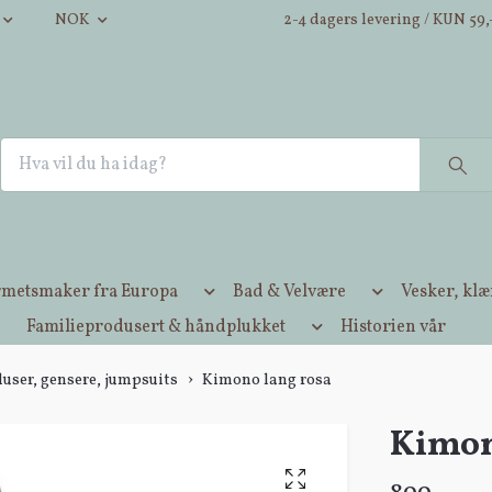
NOK
2-4 dagers levering / KUN 59,-
metsmaker fra Europa
Bad & Velvære
Vesker, kl
Familieprodusert & håndplukket
Historien vår
bluser, gensere, jumpsuits
Kimono lang rosa
Kimon