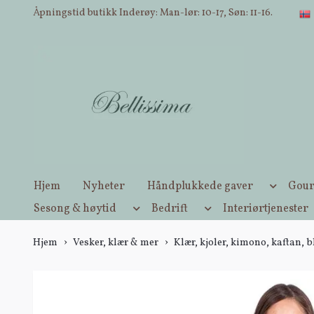
Åpningstid butikk Inderøy: Man-lør: 10-17, Søn: 11-16.
Hjem
Nyheter
Håndplukkede gaver
Gour
Sesong & høytid
Bedrift
Interiørtjenester
Hjem
Vesker, klær & mer
Klær, kjoler, kimono, kaftan, 