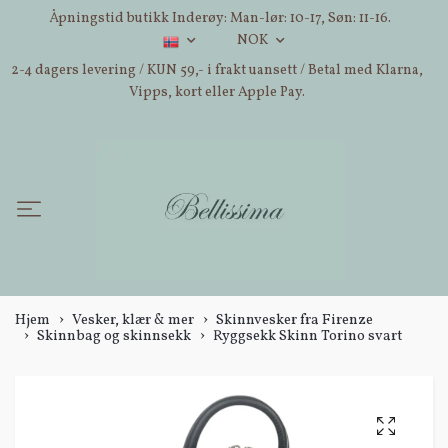
Åpningstid butikk Inderøy: Man-lør: 10-17, Søn: 11-16.
NOK
2-4 dagers levering / KUN 59,- i frakt uansett / Betal med Klarna,
Vipps, kort eller Apple Pay.
Hjem
Vesker, klær & mer
Skinnvesker fra Firenze
Skinnbag og skinnsekk
Ryggsekk Skinn Torino svart