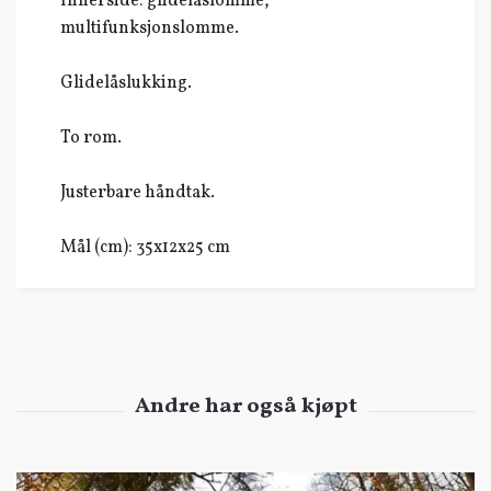
Innerside: glidelåslomme,
multifunksjonslomme.
Glidelåslukking.
To rom.
Justerbare håndtak.
Mål (cm): 35x12x25 cm