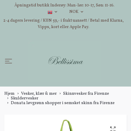
Åpningstid butikk Inderøy: Man-lør: 10-17, Søn: 11-16.
NOK
2-4 dagers levering / KUN 59,- i frakt uansett / Betal med Klarna,
Vipps, kort eller Apple Pay.
Hjem
Vesker, klær & mer
Skinnvesker fra Firenze
Skuldervesker
Donata løvgrønn shopper i semsket skinn fra Firenze