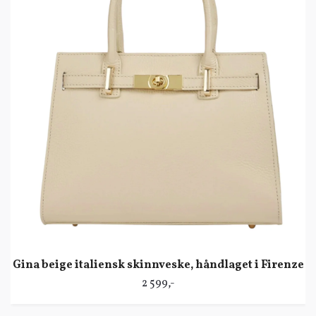
Gina beige italiensk skinnveske, håndlaget i Firenze
2 599,-