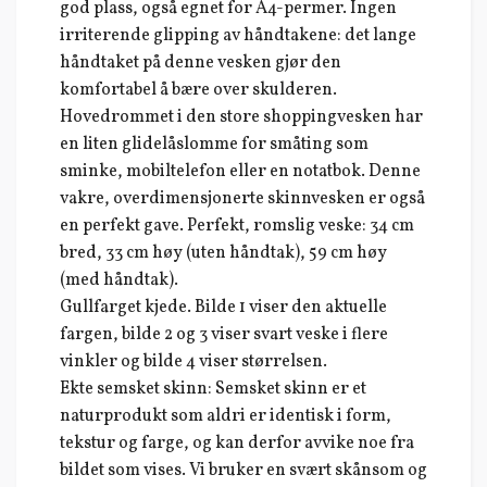
god plass, også egnet for A4-permer. Ingen
irriterende glipping av håndtakene: det lange
håndtaket på denne vesken gjør den
komfortabel å bære over skulderen.
Hovedrommet i den store shoppingvesken har
en liten glidelåslomme for småting som
sminke, mobiltelefon eller en notatbok. Denne
vakre, overdimensjonerte skinnvesken er også
en perfekt gave. Perfekt, romslig veske: 34 cm
bred, 33 cm høy (uten håndtak), 59 cm høy
(med håndtak).
Gullfarget kjede. Bilde 1 viser den aktuelle
fargen, bilde 2 og 3 viser svart veske i flere
vinkler og bilde 4 viser størrelsen.
Ekte semsket skinn: Semsket skinn er et
naturprodukt som aldri er identisk i form,
tekstur og farge, og kan derfor avvike noe fra
bildet som vises. Vi bruker en svært skånsom og