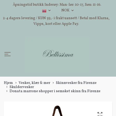
Åpningstid butikk Inderøy: Man-lør: 10-17, Søn: 11-16.
NOK
2-4 dagers levering / KUN 59,- i frakt uansett / Betal med Klarna,
Vipps, kort eller Apple Pay.
Hjem
Vesker, klær & mer
Skinnvesker fra Firenze
Skuldervesker
Donata marrone shopper i semsket skinn fra Firenze