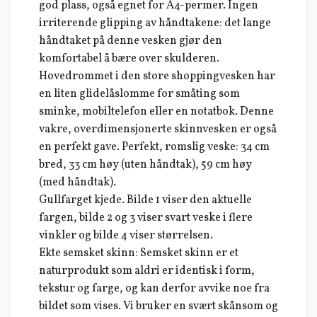
god plass, også egnet for A4-permer. Ingen
irriterende glipping av håndtakene: det lange
håndtaket på denne vesken gjør den
komfortabel å bære over skulderen.
Hovedrommet i den store shoppingvesken har
en liten glidelåslomme for småting som
sminke, mobiltelefon eller en notatbok. Denne
vakre, overdimensjonerte skinnvesken er også
en perfekt gave. Perfekt, romslig veske: 34 cm
bred, 33 cm høy (uten håndtak), 59 cm høy
(med håndtak).
Gullfarget kjede. Bilde 1 viser den aktuelle
fargen, bilde 2 og 3 viser svart veske i flere
vinkler og bilde 4 viser størrelsen.
Ekte semsket skinn: Semsket skinn er et
naturprodukt som aldri er identisk i form,
tekstur og farge, og kan derfor avvike noe fra
bildet som vises. Vi bruker en svært skånsom og