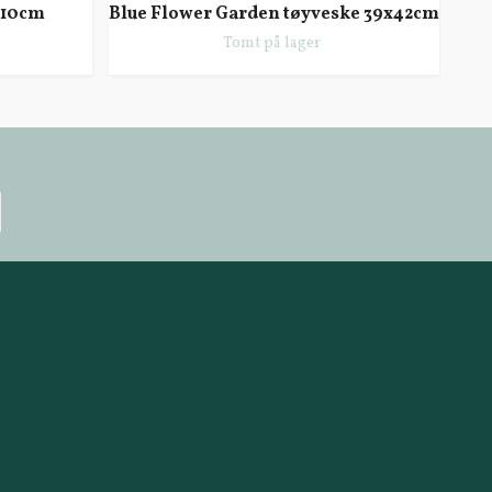
x10cm
Blue Flower Garden tøyveske 39x42cm
A
Tomt på lager