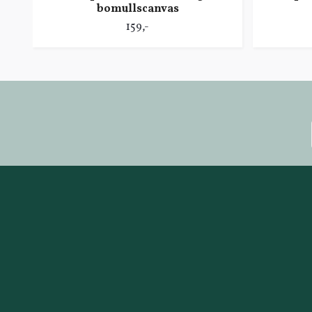
bomullscanvas
159,-