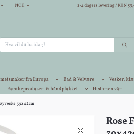
NOK
2-4 dagers levering / KUN 59,-
metsmaker fra Europa
Bad & Velvære
Vesker, kl
Familieprodusert & håndplukket
Historien vår
tøyveske 39x42cm
Rose 
39x4