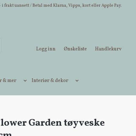
 i frakt uansett / Betal med Klarna, Vipps, kort eller Apple Pay.
Logg inn
Ønskeliste
Handlekurv
ær & mer
Interiør & dekor
Flower Garden tøyveske
2cm