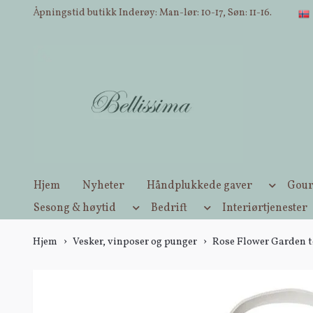
Åpningstid butikk Inderøy: Man-lør: 10-17, Søn: 11-16.
Hjem
Nyheter
Håndplukkede gaver
Gour
Sesong & høytid
Bedrift
Interiørtjenester
Hjem
Vesker, vinposer og punger
Rose Flower Garden 