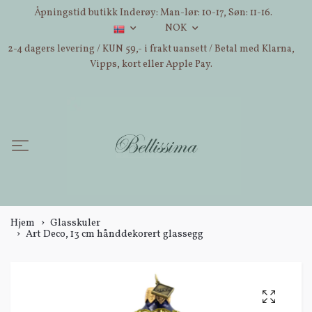
Åpningstid butikk Inderøy: Man-lør: 10-17, Søn: 11-16.
NOK
2-4 dagers levering / KUN 59,- i frakt uansett / Betal med Klarna,
Vipps, kort eller Apple Pay.
Hjem
Glasskuler
Art Deco, 13 cm hånddekorert glassegg