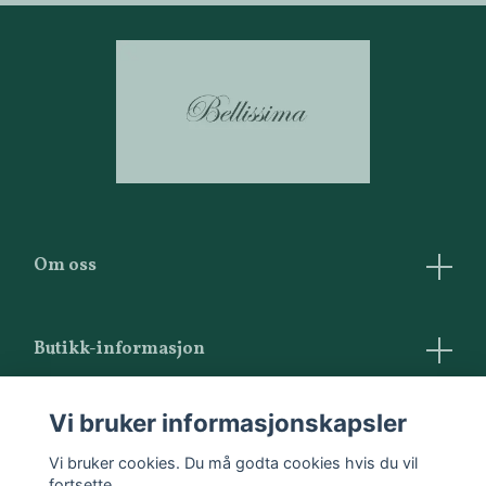
Om oss
Butikk-informasjon
Vilkår og betingelser
Vi bruker informasjonskapsler
Kontakt oss
Vi bruker cookies. Du må godta cookies hvis du vil
fortsette.