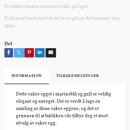
Produktet finnes dessverre ikke på lager.
Ta kontakt med oss hvis du lurer på om det kommer inn
igjen.
Del
INFORMASJON
TILBAKEMELDINGER
Dette vakre egget i marineblå og gull er veldig
elegant og særeget. Det er verdt å lage en
samling av disse vakre eggene, og det er
grunnen til at butikken vår tilbyr deg et stort
utvalg av vakre egg.