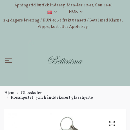
Åpningstid butikk Inderøy: Man-lør: 10-17, Søn: 11-16.
NOK
2-4 dagers levering / KUN 59,- i frakt uansett / Betal med Klarna,
Vipps, kort eller Apple Pay.
Hjem
Glasskuler
Rosahjertet, 5cm hånddekorert glasshjerte