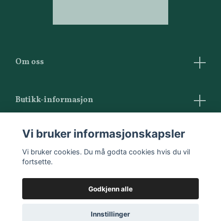
Om oss
Butikk-informasjon
Vilkår og betingelser
Vi bruker informasjonskapsler
Kontakt oss
Vi bruker cookies. Du må godta cookies hvis du vil
fortsette.
Godkjenn alle
Innstillinger