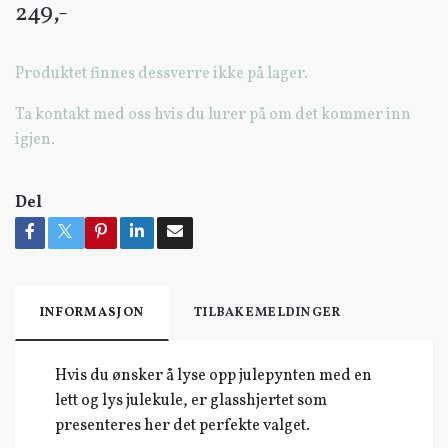
249,-
Produktet finnes dessverre ikke på lager.
Ta kontakt med oss hvis du lurer på om det kommer inn
igjen.
Del
INFORMASJON
TILBAKEMELDINGER
Hvis du ønsker å lyse opp julepynten med en
lett og lys julekule, er glasshjertet som
presenteres her det perfekte valget.