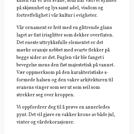
kulen vår er hvit svane, som har vært et symbol
på skjønnhet og lys samt adel, visdom og
fortreffelighet i vår kultur i evigheter.
Vår ornament er hvit med en glitrende glans
laget av fint irisglitter som dekker overflaten.
Det eneste uttrykksfulle elementet er det
mørke oransje nebbet med svarte flekker på
begge sider av det. Fuglen vår ble fanget i
bevegelse mens den fløt majestetisk på vannet.
Vær oppmerksom på den karakteristiske s-
formede halsen og den vakre arkitekturen til
svanens vinger som ser ut som seil som
strekker seg over kroppen.
Vi oppfordrer deg til å prøve en annerledes
pynt. Det vil gjøre en vakker krone av både jul,
vinter og vårdekorasjoner.