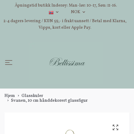
Åpningstid butikk Inderøy: Man-lør: 10-17, Søn: 11-16.
NOK
2-4 dagers levering / KUN 59,- i frakt uansett / Betal med Klarna,
Vipps, kort eller Apple Pay.
Hjem
Glasskuler
Svanen, 10 cm hånddekorert glassfigur