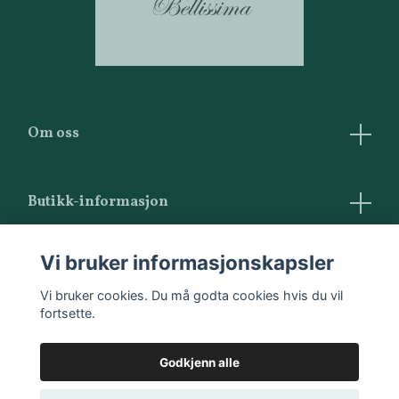
Om oss
Butikk-informasjon
Vilkår og betingelser
Vi bruker informasjonskapsler
Kontakt oss
Vi bruker cookies. Du må godta cookies hvis du vil
fortsette.
Godkjenn alle