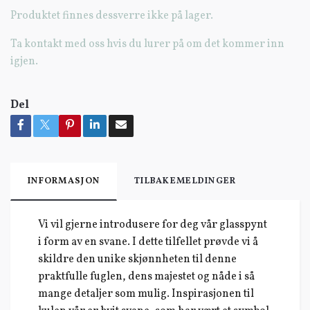
Produktet finnes dessverre ikke på lager.
Ta kontakt med oss hvis du lurer på om det kommer inn
igjen.
Del
INFORMASJON
TILBAKEMELDINGER
Vi vil gjerne introdusere for deg vår glasspynt
i form av en svane. I dette tilfellet prøvde vi å
skildre den unike skjønnheten til denne
praktfulle fuglen, dens majestet og nåde i så
mange detaljer som mulig. Inspirasjonen til