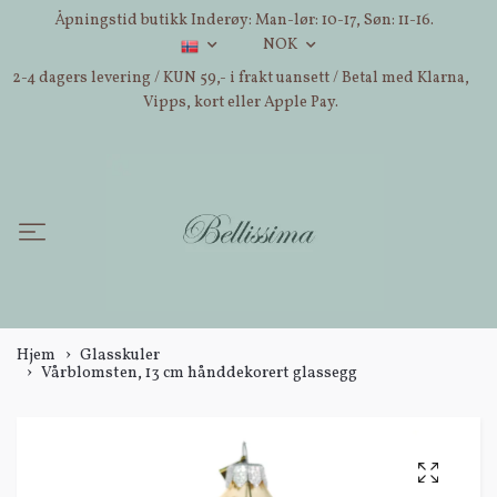
Åpningstid butikk Inderøy: Man-lør: 10-17, Søn: 11-16.
NOK
2-4 dagers levering / KUN 59,- i frakt uansett / Betal med Klarna,
Vipps, kort eller Apple Pay.
Hjem
Glasskuler
Vårblomsten, 13 cm hånddekorert glassegg