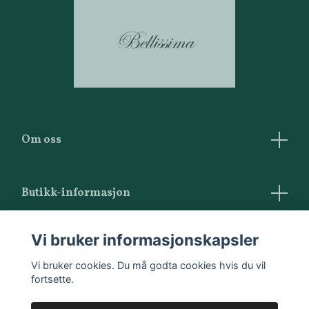
Om oss
Butikk-informasjon
Vilkår og betingelser
Vi bruker informasjonskapsler
Kontakt oss
Vi bruker cookies. Du må godta cookies hvis du vil
fortsette.