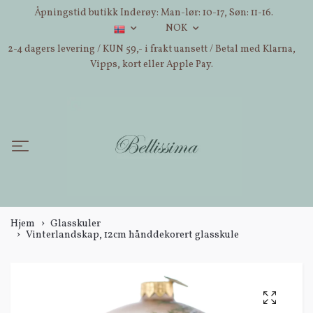
Åpningstid butikk Inderøy: Man-lør: 10-17, Søn: 11-16.
NOK
2-4 dagers levering / KUN 59,- i frakt uansett / Betal med Klarna,
Vipps, kort eller Apple Pay.
Hjem
Glasskuler
Vinterlandskap, 12cm hånddekorert glasskule