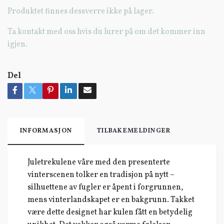
Produktet finnes dessverre ikke på lager.
Ta kontakt med oss hvis du lurer på om det kommer inn
igjen.
Del
INFORMASJON
TILBAKEMELDINGER
Juletrekulene våre med den presenterte
vinterscenen tolker en tradisjon på nytt –
silhuettene av fugler er åpent i forgrunnen,
mens vinterlandskapet er en bakgrunn. Takket
være dette designet har kulen fått en betydelig