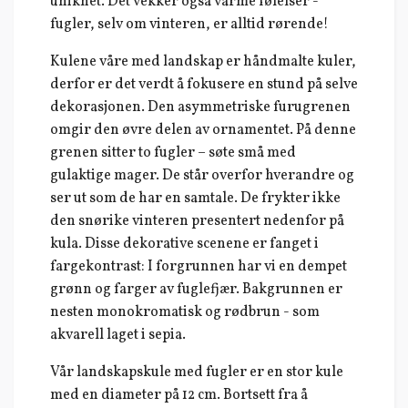
unikhet. Det vekker også varme følelser -
fugler, selv om vinteren, er alltid rørende!
Kulene våre med landskap er håndmalte kuler,
derfor er det verdt å fokusere en stund på selve
dekorasjonen. Den asymmetriske furugrenen
omgir den øvre delen av ornamentet. På denne
grenen sitter to fugler – søte små med
gulaktige mager. De står overfor hverandre og
ser ut som de har en samtale. De frykter ikke
den snørike vinteren presentert nedenfor på
kula. Disse dekorative scenene er fanget i
fargekontrast: I forgrunnen har vi en dempet
grønn og farger av fuglefjær. Bakgrunnen er
nesten monokromatisk og rødbrun - som
akvarell laget i sepia.
Vår landskapskule med fugler er en stor kule
med en diameter på 12 cm. Bortsett fra å