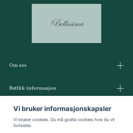
Om oss
Butikk-informasjon
Vilkår og betingelser
Vi bruker informasjonskapsler
Kontakt oss
Vi bruker cookies. Du må godta cookies hvis du vil
fortsette.