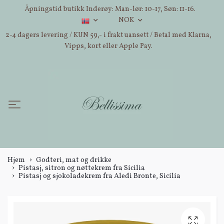
Åpningstid butikk Inderøy: Man-lør: 10-17, Søn: 11-16.
NOK
2-4 dagers levering / KUN 59,- i frakt uansett / Betal med Klarna,
Vipps, kort eller Apple Pay.
Hjem
Godteri, mat og drikke
Pistasj, sitron og nøttekrem fra Sicilia
Pistasj og sjokoladekrem fra Aledi Bronte, Sicilia