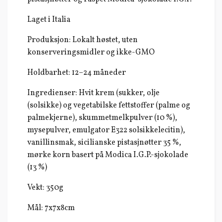
Laget i Italia
Produksjon: Lokalt høstet, uten
konserveringsmidler og ikke-GMO
Holdbarhet: 12–24 måneder
Ingredienser: Hvit krem (sukker, olje
(solsikke) og vegetabilske fettstoffer (palme og
palmekjerne), skummetmelkpulver (10 %),
mysepulver, emulgator E322 solsikkelecitin),
vanillinsmak, sicilianske pistasjnøtter 35 %,
mørke korn basert på Modica I.G.P.-sjokolade
(13 %)
Vekt: 350g
Mål: 7x7x8cm