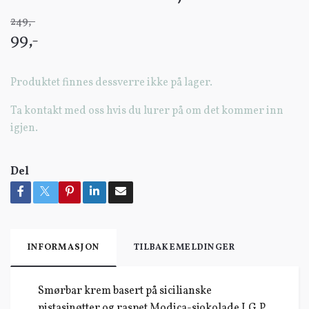
249,-
99,-
Produktet finnes dessverre ikke på lager.
Ta kontakt med oss hvis du lurer på om det kommer inn
igjen.
Del
INFORMASJON
TILBAKEMELDINGER
Smørbar krem basert på sicilianske
pistasjnøtter og raspet Modica-sjokolade I.G.P.