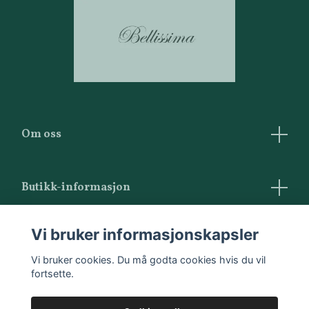
Om oss
Butikk-informasjon
Vilkår og betingelser
Vi bruker informasjonskapsler
Kontakt oss
Vi bruker cookies. Du må godta cookies hvis du vil
fortsette.