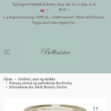
Åpningstid butikk Inderøy: Man-lør: 10-17, Søn: 11-16.
NOK
2-4 dagers levering / KUN 59,- i frakt uansett / Betal med Klarna,
Vipps, kort eller Apple Pay.
Hjem
Godteri, mat og drikke
Pistasj, sitron og nøttekrem fra Sicilia
Sitronkrem fra Aledi Bronte, Sicilia