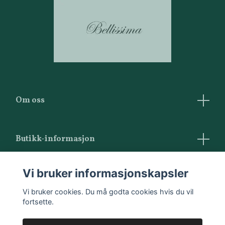
Om oss
Butikk-informasjon
Vilkår og betingelser
Vi bruker informasjonskapsler
Kontakt oss
Vi bruker cookies. Du må godta cookies hvis du vil
fortsette.