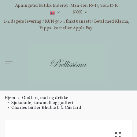
Åpningstid butikk Inderøy: Man-lør: 10-17, Søn: 11-16.
NOK
2-4 dagers levering / KUN 59,- i frakt uansett / Betal med Klarna,
Vipps, kort eller Apple Pay.
Hjem
Godteri, mat og drikke
Sjokolade, karamell og godteri
Charles Butler Rhubarb & Custard