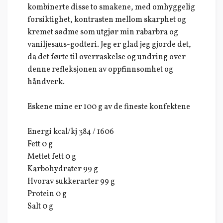
kombinerte disse to smakene, med omhyggelig
forsiktighet, kontrasten mellom skarphet og
kremet sødme som utgjør min rabarbra og
vaniljesaus-godteri. Jeg er glad jeg gjorde det,
da det førte til overraskelse og undring over
denne refleksjonen av oppfinnsomhet og
håndverk.
Eskene mine er 100 g av de fineste konfektene
Energi kcal/kj 384 / 1606
Fett 0 g
Mettet fett 0 g
Karbohydrater 99 g
Hvorav sukkerarter 99 g
Protein 0 g
Salt 0 g