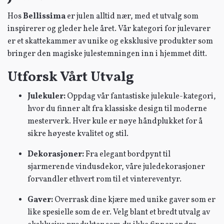
Hos
Bellissima
er julen alltid nær, med et utvalg som
inspirerer og gleder hele året. Vår kategori for julevarer
er et skattekammer av unike og eksklusive produkter som
bringer den magiske julestemningen inn i hjemmet ditt.
Utforsk Vårt Utvalg
Julekuler:
Oppdag vår fantastiske julekule-kategori,
hvor du finner alt fra klassiske design til moderne
mesterverk. Hver kule er nøye håndplukket for å
sikre høyeste kvalitet og stil.
Dekorasjoner:
Fra elegant bordpynt til
sjarmerende vindusdekor, våre juledekorasjoner
forvandler ethvert rom til et vintereventyr.
Gaver:
Overrask dine kjære med unike gaver som er
like spesielle som de er. Velg blant et bredt utvalg av