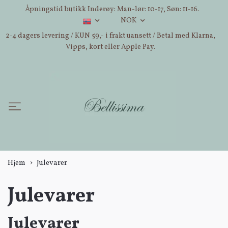
Åpningstid butikk Inderøy: Man-lør: 10-17, Søn: 11-16.
NOK
2-4 dagers levering / KUN 59,- i frakt uansett / Betal med Klarna,
Vipps, kort eller Apple Pay.
Hjem
Julevarer
Julevarer
Julevarer