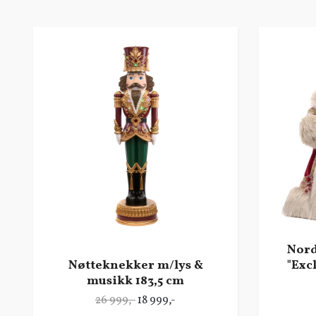
Nord
Nøtteknekker m/lys &
"Exc
musikk 183,5 cm
26 999,-
18 999,-