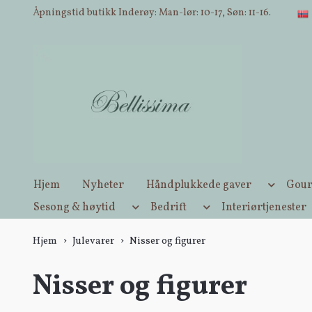
Åpningstid butikk Inderøy: Man-lør: 10-17, Søn: 11-16.
Hjem
Nyheter
Håndplukkede gaver
Gour
Sesong & høytid
Bedrift
Interiørtjenester
Hjem
Julevarer
Nisser og figurer
Nisser og figurer