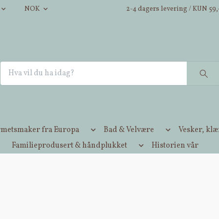
NOK
2-4 dagers levering / KUN 59,-
metsmaker fra Europa
Bad & Velvære
Vesker, kl
Familieprodusert & håndplukket
Historien vår