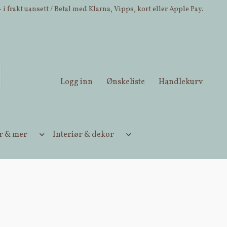
 i frakt uansett / Betal med Klarna, Vipps, kort eller Apple Pay.
Logg inn
Ønskeliste
Handlekurv
ær & mer
Interiør & dekor