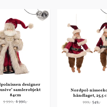
polnissen designer
lusive" samlerobjekt
Nordpol-nisseek
84cm
håndlaget, 25,5 
9 990,-
6 990,-
999,-
549,-