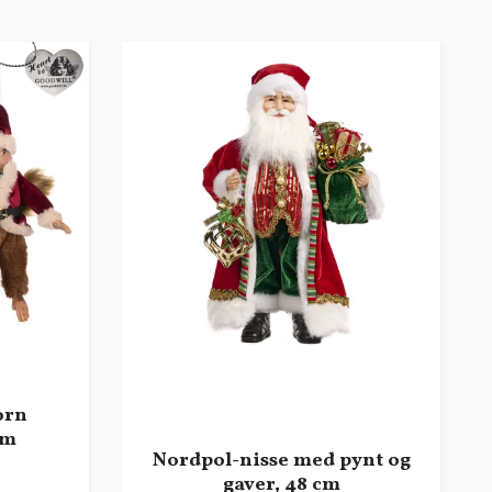
orn
cm
Nordpol-nisse med pynt og
gaver, 48 cm