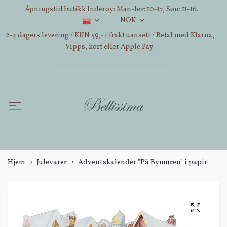
Åpningstid butikk Inderøy: Man-lør: 10-17, Søn: 11-16.
NOK
2-4 dagers levering / KUN 59,- i frakt uansett / Betal med Klarna,
Vipps, kort eller Apple Pay.
Hjem
Julevarer
Adventskalender "På Bymuren" i papir