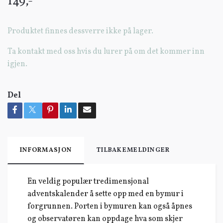
149,-
Produktet finnes dessverre ikke på lager.
Ta kontakt med oss hvis du lurer på om det kommer inn
igjen.
Del
INFORMASJON
TILBAKEMELDINGER
En veldig populær tredimensjonal
adventskalender å sette opp med en bymur i
forgrunnen. Porten i bymuren kan også åpnes
og observatøren kan oppdage hva som skjer