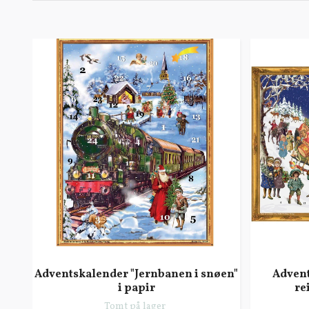
Adventskalender "Jernbanen i snøen"
Advent
i papir
re
Tomt på lager