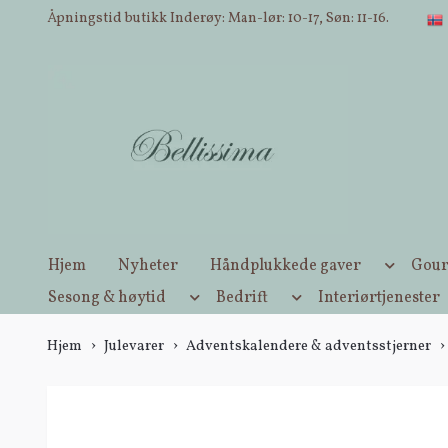
Åpningstid butikk Inderøy: Man-lør: 10-17, Søn: 11-16.
Hjem
Nyheter
Håndplukkede gaver
Gour
Sesong & høytid
Bedrift
Interiørtjenester
Hjem
Julevarer
Adventskalendere & adventsstjerner