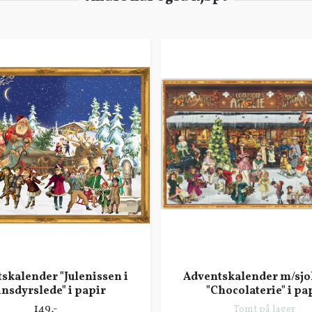
skalender "Julenissen i
Adventskalender m/sjo
insdyrslede" i papir
"Chocolaterie" i pa
149,-
Tomt på lager