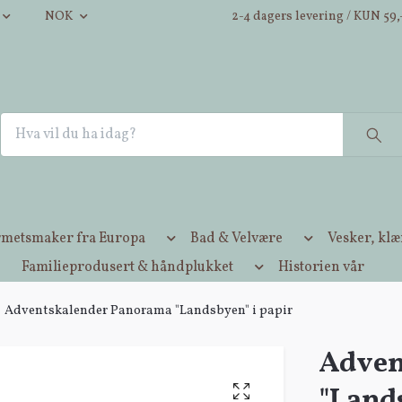
NOK
2-4 dagers levering / KUN 59,-
metsmaker fra Europa
Bad & Velvære
Vesker, kl
Familieprodusert & håndplukket
Historien vår
Adventskalender Panorama "Landsbyen" i papir
Adven
"Lands