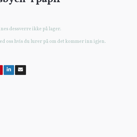
nes dessverre ikke på lager.
ed oss hvis du lurer på om det kommer inn igjen.