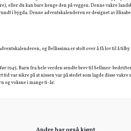
re), eller du kan bare henge den på veggen. Denne vakre landsb
 rundt i bygda. Denne adventskalenderen er designet av Elisabet
dventskalenderen, og Bellissima er stolt over å få lov til å til
ør 1945. Barn fra hele verden sendte brev til Sellmer-bedriften 
t tid var sikre på at nissen var på stedet som lagde disse vakr
rn og voksne i mange ti-år.