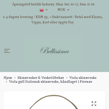
Åpningstid butikk Inderøy: Man-lør: 10-17, Søn: 11-16.
NOK
2-4 dagers levering / KUN 59,- i frakt uansett / Betal med Klarna,
Vipps, kort eller Apple Pay.
Hjem
Skinnvesker & Vesketilbehør
Viola skinnveske
Viola gull Italiensk skinnveske, håndlaget i Firenze