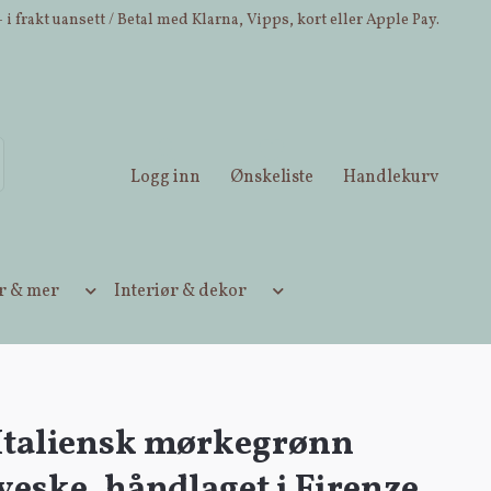
 i frakt uansett / Betal med Klarna, Vipps, kort eller Apple Pay.
Logg inn
Ønskeliste
Handlekurv
ær & mer
Interiør & dekor
 Italiensk mørkegrønn
eske, håndlaget i Firenze