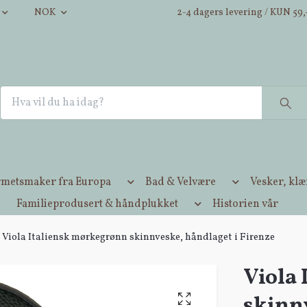
NOK
2-4 dagers levering / KUN 59,-
metsmaker fra Europa
Bad & Velvære
Vesker, kl
Familieprodusert & håndplukket
Historien vår
Viola Italiensk mørkegrønn skinnveske, håndlaget i Firenze
Viola
skinnv