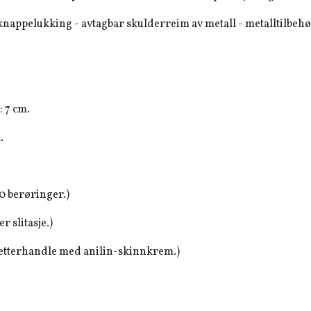
g knappelukking - avtagbar skulderreim av metall - metalltilbehø
 7 cm.
.
00 berøringer.)
r slitasje.)
å etterhandle med anilin-skinnkrem.)