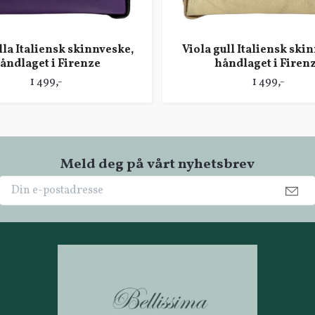
illa Italiensk skinnveske,
Viola gull Italiensk ski
åndlaget i Firenze
håndlaget i Firen
1 499,-
1 499,-
Meld deg på vårt nyhetsbrev