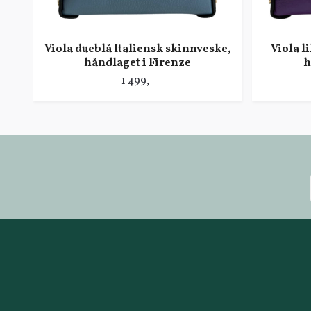
Viola dueblå Italiensk skinnveske,
Viola l
håndlaget i Firenze
h
1 499,-