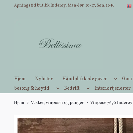
Åpningstid butikk Inderøy: Man-lør: 10-17, Søn: 11-16.
Hjem
Nyheter
Håndplukkede gaver
Gour
Sesong & høytid
Bedrift
Interiørtjenester
Hjem
Vesker, vinposer og punger
Vinpose 7670 Inderøy 