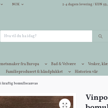
NOK
2-4 dagers levering / KUN 59,-
metsmaker fra Europa
Bad & Velvære
Vesker, kl
Familieprodusert & håndplukket
Historien vår
i kraftig bomullscanvas
Vinpos
bomul