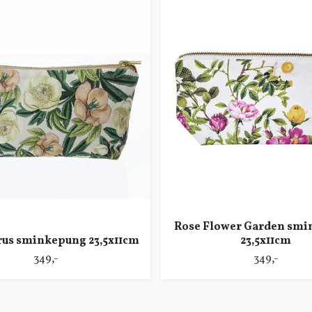
Rose Flower Garden sm
rus sminkepung 23,5x11cm
23,5x11cm
349,-
349,-