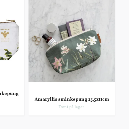
inkepung
Amaryllis sminkepung 23,5x11cm
Tomt på lager