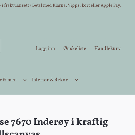
 i frakt uansett / Betal med Klarna, Vipps, kort eller Apple Pay.
Logg inn
Ønskeliste
Handlekurv
ær & mer
Interiør & dekor
e 7670 Inderøy i kraftig
lscanvas