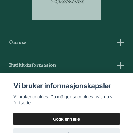
Om oss
Butikk-informasjon
Vilkår og betingelser
Vi bruker informasjonskapsler
Kontakt oss
Vi bruker cookies. Du må godta cookies hvis du vil
fortsette.
Godkjenn alle