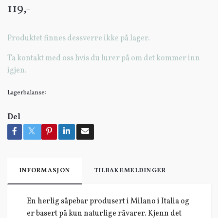
119,-
Produktet finnes dessverre ikke på lager.
Ta kontakt med oss hvis du lurer på om det kommer inn
igjen.
Lagerbalanse:
Del
INFORMASJON
TILBAKEMELDINGER
En herlig såpebar produsert i Milano i Italia og
er basert på kun naturlige råvarer. Kjenn det