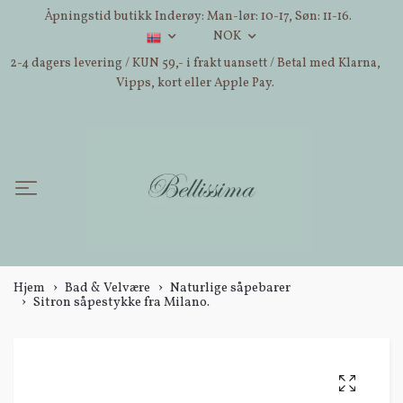
Åpningstid butikk Inderøy: Man-lør: 10-17, Søn: 11-16.
NOK
2-4 dagers levering / KUN 59,- i frakt uansett / Betal med Klarna,
Vipps, kort eller Apple Pay.
Hjem
Bad & Velvære
Naturlige såpebarer
Sitron såpestykke fra Milano.