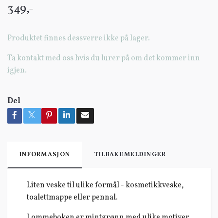
349,-
Produktet finnes dessverre ikke på lager.
Ta kontakt med oss hvis du lurer på om det kommer inn
igjen.
Del
INFORMASJON
TILBAKEMELDINGER
Liten veske til ulike formål - kosmetikkveske,
toalettmappe eller pennal.
Lommeboken er mintgrønn med ulike motiver