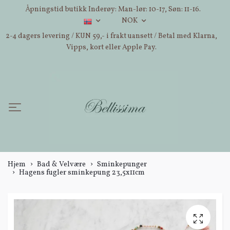
Åpningstid butikk Inderøy: Man-lør: 10-17, Søn: 11-16.
NOK
2-4 dagers levering / KUN 59,- i frakt uansett / Betal med Klarna,
Vipps, kort eller Apple Pay.
Hjem
Bad & Velvære
Sminkepunger
Hagens fugler sminkepung 23,5x11cm