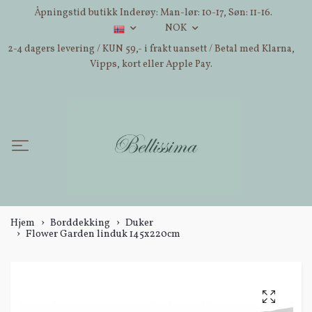
Åpningstid butikk Inderøy: Man-lør: 10-17, Søn: 11-16.
NOK
2-4 dagers levering / KUN 59,- i frakt uansett / Betal med Klarna,
Vipps, kort eller Apple Pay.
Hjem
Borddekking
Duker
Flower Garden linduk 145x220cm