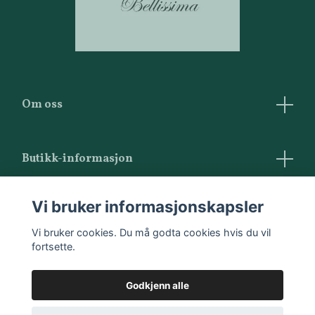
Om oss
Butikk-informasjon
Vilkår og betingelser
Vi bruker informasjonskapsler
Kontakt oss
Vi bruker cookies. Du må godta cookies hvis du vil
fortsette.
Godkjenn alle