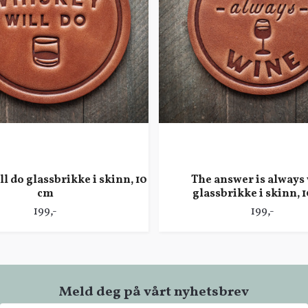
l do glassbrikke i skinn, 10
The answer is always
cm
glassbrikke i skinn, 
199,-
199,-
Meld deg på vårt nyhetsbrev