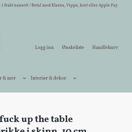
 i frakt uansett / Betal med Klarna, Vipps, kort eller Apple Pay.
Logg inn
Ønskeliste
Handlekurv
ær & mer
Interiør & dekor
fuck up the table
rikke i skinn, 10 cm